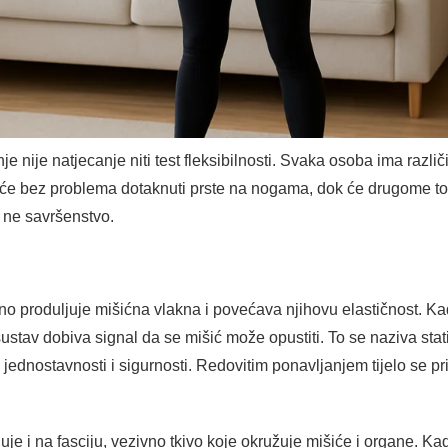
 nije natjecanje niti test fleksibilnosti. Svaka osoba ima različi
o će bez problema dotaknuti prste na nogama, dok će drugome to b
a ne savršenstvo.
pno produljuje mišićna vlakna i povećava njihovu elastičnost. K
ustav dobiva signal da se mišić može opustiti. To se naziva stat
jednostavnosti i sigurnosti. Redovitim ponavljanjem tijelo se p
uje i na fasciju, vezivno tkivo koje okružuje mišiće i organe. Ka