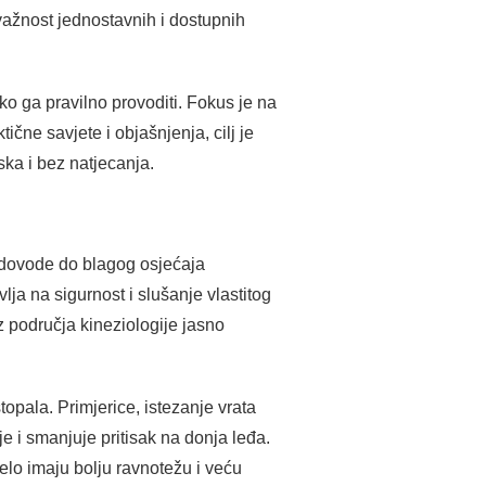
važnost jednostavnih i dostupnih
ko ga pravilno provoditi. Fokus je na
ične savjete i objašnjenja, cilj je
ska i bez natjecanja.
i dovode do blagog osjećaja
vlja na sigurnost i slušanje vlastitog
iz područja kineziologije jasno
topala. Primjerice, istezanje vrata
 i smanjuje pritisak na donja leđa.
jelo imaju bolju ravnotežu i veću