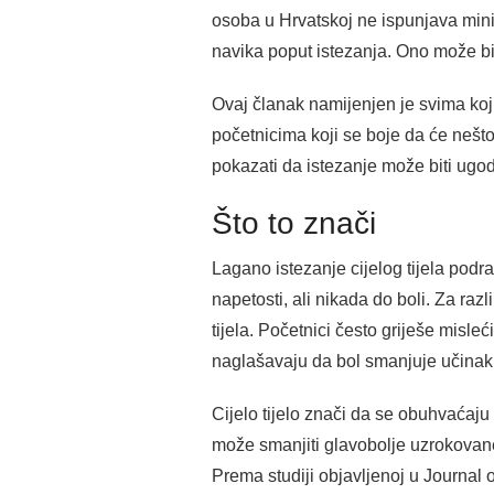
osoba u Hrvatskoj ne ispunjava mini
navika poput istezanja. Ono može bi
Ovaj članak namijenjen je svima koji
početnicima koji se boje da će nešto n
pokazati da istezanje može biti ugod
Što to znači
Lagano istezanje cijelog tijela podr
napetosti, ali nikada do boli. Za razl
tijela. Početnici često griješe misleć
naglašavaju da bol smanjuje učinak 
Cijelo tijelo znači da se obuhvaćaju 
može smanjiti glavobolje uzrokovane
Prema studiji objavljenoj u Journal o