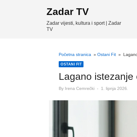
Skip
Zadar TV
to
content
Zadar vijesti, kultura i sport | Zadar
TV
Početna stranica
»
Ostani Fit
»
Lagano 
OSTANI FIT
Lagano istezanje c
Posted
By
Irena Cemrečki
1. lipnja 2026.
on