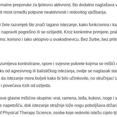
malne preporuke za tjelesnu aktivnost, što dodatno naglašava 
ti most između potpune neaktivnosti i redovitog vježbanja.
 žele razumjeti što znači lagano istezanje, kako funkcionira i ka
apraviti pogrešno ili se ozlijediti. Kroz konkretne primjere, prakt
no, korisno i lako uklopivo u svakodnevicu. Bez žurbe, bez priti
azumijeva kontrolirane, spore i svjesne pokrete kojima se mišić
iku od agresivnog ili balističkog istezanja, ovdje se naglasak sta
i da istezanje mora boljeti kako bi bilo učinkovito, no stručnjaci 
i povećava rizik od ozljeda.
sve glavne mišićne skupine: vrat, ramena, leđa, kukovi, noge i s
 napetošću, dok istezanje stražnje lože nogu poboljšava držanje
f Physical Therapy Science, osobe koje redovito istežu cijelo ti