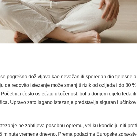
o se pogrešno doživljava kao nevažan ili sporedan dio tjelesne ak
ju da redovito istezanje može smanjiti rizik od ozljeda i do 30
 Početnici često osjećaju ukočenost, bol u donjem dijelu leđa ili 
išića. Upravo zato lagano istezanje predstavlja siguran i učinkov
istezanje ne zahtijeva posebnu opremu, veliku kondiciju niti pre
 15 minuta vremena dnevno. Prema podacima Europske zdravstve