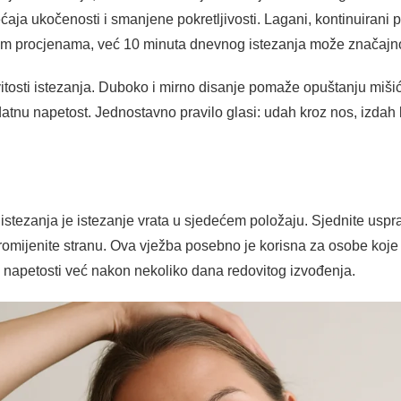
aja ukočenosti i smanjene pokretljivosti. Lagani, kontinuirani po
im procjenama, već 10 minuta dnevnog istezanja može značajno p
itosti istezanja. Duboko i mirno disanje pomaže opuštanju mišić
datnu napetost. Jednostavno pravilo glasi: udah kroz nos, izdah
 istezanja je istezanje vrata u sjedećem položaju. Sjednite usp
promijenite stranu. Ova vježba posebno je korisna za osobe koje
 napetosti već nakon nekoliko dana redovitog izvođenja.