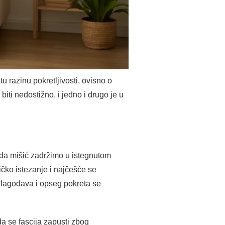
tu razinu pokretljivosti, ovisno o
iti nedostižno, i jedno i drugo je u
ada mišić zadržimo u istegnutom
ičko istezanje i najčešće se
rilagođava i opseg pokreta se
da se fascija zapusti zbog