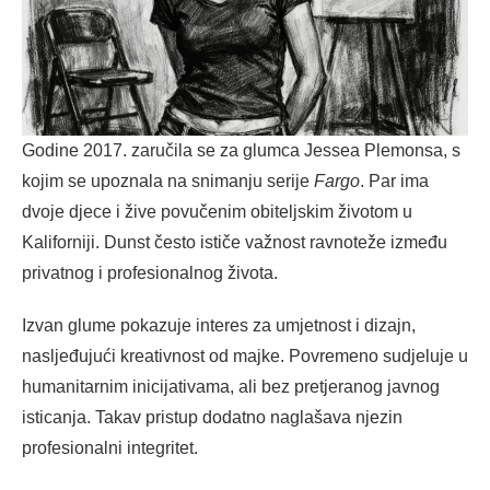
Godine 2017. zaručila se za glumca Jessea Plemonsa, s
kojim se upoznala na snimanju serije
Fargo
. Par ima
dvoje djece i žive povučenim obiteljskim životom u
Kaliforniji. Dunst često ističe važnost ravnoteže između
privatnog i profesionalnog života.
Izvan glume pokazuje interes za umjetnost i dizajn,
nasljeđujući kreativnost od majke. Povremeno sudjeluje u
humanitarnim inicijativama, ali bez pretjeranog javnog
isticanja. Takav pristup dodatno naglašava njezin
profesionalni integritet.