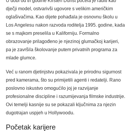
U dobi od tri godine Kirsten Dunst počela je raditi kao
dječji model, ostvarivši ugovore s velikim američkim
oglašivačima. Kao dijete pohađala je osnovnu školu u
Los Angelesu nakon razvoda roditelja 1995. godine, kada
se s majkom preselila u Kaliforniju. Formalno
obrazovanje prilagođeno je njezinoj glumačkoj karijeri,
pa je završila školovanje putem privatnih programa za
mlade glumce.
Već u ranom djetinjstvu pokazivala je prirodnu sigurnost
pred kamerama, što su primijetili agenti i redatelji. Rano
poslovno iskustvo omogućilo joj je razvijanje
profesionalne discipline i razumijevanja filmske industrije.
Ovi temelji kasnije su se pokazali ključnima za njezin
dugotrajan uspjeh u Hollywoodu.
Početak karijere