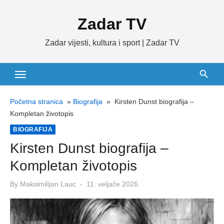
Skip
Zadar TV
to
content
Zadar vijesti, kultura i sport | Zadar TV
Početna stranica
»
Biografija
»
Kirsten Dunst biografija –
Kompletan životopis
BIOGRAFIJA
Kirsten Dunst biografija –
Kompletan životopis
Posted
By
Maksimilijan Lauc
11. veljače 2026.
on