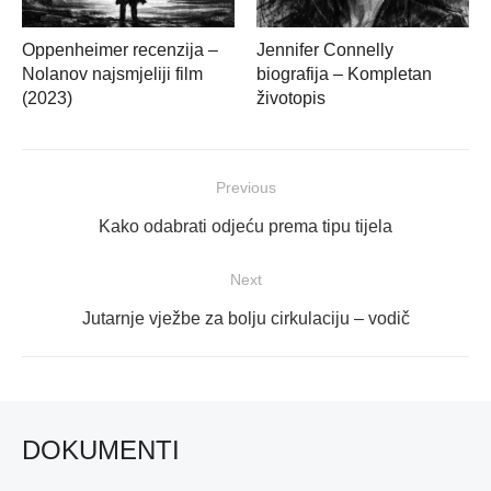
Oppenheimer recenzija –
Jennifer Connelly
Nolanov najsmjeliji film
biografija – Kompletan
(2023)
životopis
Navigacija
Previous
objava
Previous
Kako odabrati odjeću prema tipu tijela
post:
Next
Next
Jutarnje vježbe za bolju cirkulaciju – vodič
post:
DOKUMENTI