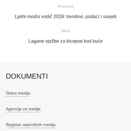
Navigacija
Previous
objava
Previous
Ljetni modni vodič 2026: trendovi, podaci i savjeti
post:
Next
Next
Lagane vježbe za bicepse kod kuće
post:
DOKUMENTI
Statut medija
Agencija za medije
Registar neprofitnih medija