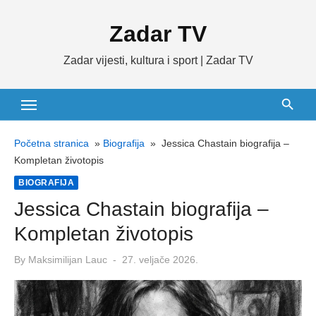
Skip
Zadar TV
to
content
Zadar vijesti, kultura i sport | Zadar TV
Početna stranica
»
Biografija
»
Jessica Chastain biografija –
Kompletan životopis
BIOGRAFIJA
Jessica Chastain biografija –
Kompletan životopis
Posted
By
Maksimilijan Lauc
27. veljače 2026.
on