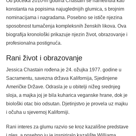
Od početka 2010-ih godina Chastain se nametnula kao
konstanta na popisima najuglednijih glumica, s brojnim
nominacijama i nagradama. Posebno se ističe njezina
sposobnost tumačenja kompleksnih ženskih likova. Ova
biografija kronološki prikazuje njezin život, obrazovanje i
profesionalna postignuća.
Rani život i obrazovanje
Jessica Chastain rođena je 24. ožujka 1977. godine u
Sacramentu, savezna država Kalifornija, Sjedinjene
Američke Države. Odrasla je u obitelji nižeg srednjeg
sloja, a majka joj je bila kuharica veganske hrane, dok je
biološki otac bio odsutan. Djetinjstvo je provela uz majku
i očuha u sjevernoj Kaliforniji.
Rani interes za glumu razvio se kroz kazališne predstave
i ples, a posebno ju je inspiriralo kazalište Williama