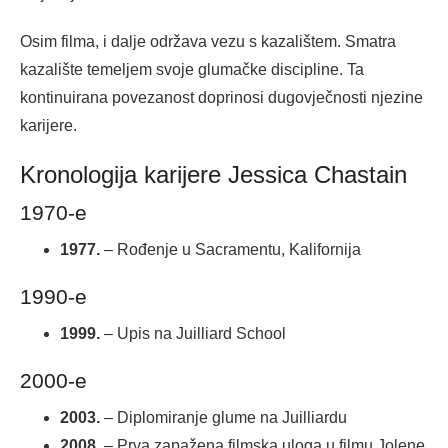
Osim filma, i dalje održava vezu s kazalištem. Smatra
kazalište temeljem svoje glumačke discipline. Ta
kontinuirana povezanost doprinosi dugovječnosti njezine
karijere.
Kronologija karijere Jessica Chastain
1970-e
1977.
– Rođenje u Sacramentu, Kalifornija
1990-e
1999.
– Upis na Juilliard School
2000-e
2003.
– Diplomiranje glume na Juilliardu
2008.
– Prva zapažena filmska uloga u filmu Jolene