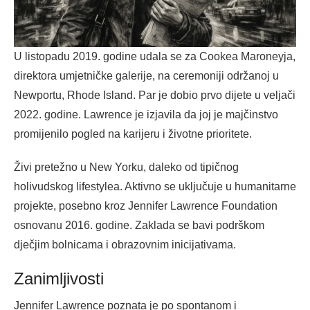
U listopadu 2019. godine udala se za Cookea Maroneyja,
direktora umjetničke galerije, na ceremoniji održanoj u
Newportu, Rhode Island. Par je dobio prvo dijete u veljači
2022. godine. Lawrence je izjavila da joj je majčinstvo
promijenilo pogled na karijeru i životne prioritete.
Živi pretežno u New Yorku, daleko od tipičnog
holivudskog lifestylea. Aktivno se uključuje u humanitarne
projekte, posebno kroz Jennifer Lawrence Foundation
osnovanu 2016. godine. Zaklada se bavi podrškom
dječjim bolnicama i obrazovnim inicijativama.
Zanimljivosti
Jennifer Lawrence poznata je po spontanom i