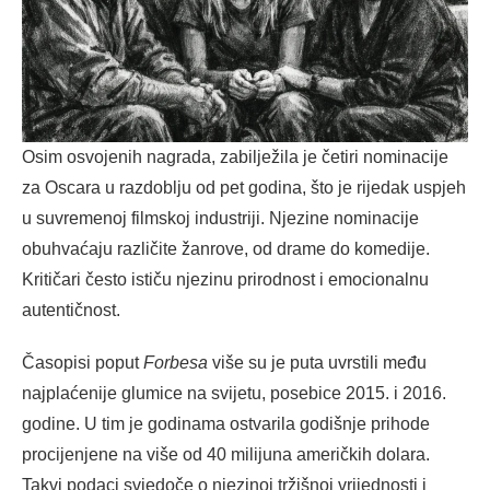
Osim osvojenih nagrada, zabilježila je četiri nominacije
za Oscara u razdoblju od pet godina, što je rijedak uspjeh
u suvremenoj filmskoj industriji. Njezine nominacije
obuhvaćaju različite žanrove, od drame do komedije.
Kritičari često ističu njezinu prirodnost i emocionalnu
autentičnost.
Časopisi poput
Forbesa
više su je puta uvrstili među
najplaćenije glumice na svijetu, posebice 2015. i 2016.
godine. U tim je godinama ostvarila godišnje prihode
procijenjene na više od 40 milijuna američkih dolara.
Takvi podaci svjedoče o njezinoj tržišnoj vrijednosti i