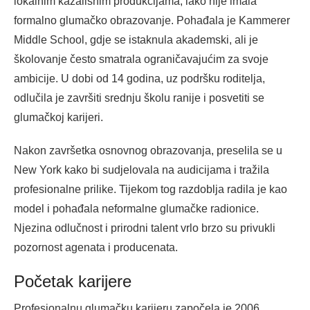
lokalnim kazališnim produkcijama, iako nije imala
formalno glumačko obrazovanje. Pohađala je Kammerer
Middle School, gdje se istaknula akademski, ali je
školovanje često smatrala ograničavajućim za svoje
ambicije. U dobi od 14 godina, uz podršku roditelja,
odlučila je završiti srednju školu ranije i posvetiti se
glumačkoj karijeri.
Nakon završetka osnovnog obrazovanja, preselila se u
New York kako bi sudjelovala na audicijama i tražila
profesionalne prilike. Tijekom tog razdoblja radila je kao
model i pohađala neformalne glumačke radionice.
Njezina odlučnost i prirodni talent vrlo brzo su privukli
pozornost agenata i producenata.
Početak karijere
Profesionalnu glumačku karijeru započela je 2006.