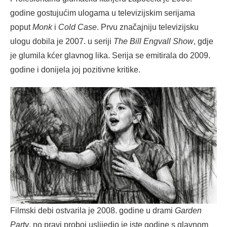
godine gostujućim ulogama u televizijskim serijama
poput
Monk
i
Cold Case
. Prvu značajniju televizijsku
ulogu dobila je 2007. u seriji
The Bill Engvall Show
, gdje
je glumila kćer glavnog lika. Serija se emitirala do 2009.
godine i donijela joj pozitivne kritike.
Filmski debi ostvarila je 2008. godine u drami
Garden
Party
, no pravi proboj uslijedio je iste godine s glavnom