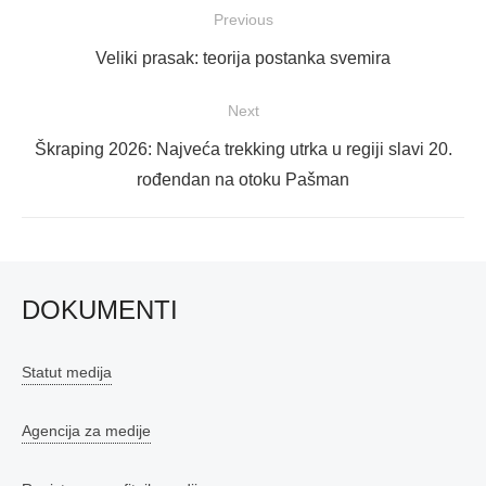
Navigacija
Previous
objava
Previous
Veliki prasak: teorija postanka svemira
post:
Next
Next
Škraping 2026: Najveća trekking utrka u regiji slavi 20.
post:
rođendan na otoku Pašman
DOKUMENTI
Statut medija
Agencija za medije