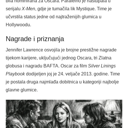
bila nominirana za Oscara. Paralelno je nastupala u
serijalu
X-Men
, gdje je tumačila lik Mystique. Time je
učvrstila status jedne od najtraženijih glumica u
Hollywoodu.
Nagrade i priznanja
Jennifer Lawrence osvojila je brojne prestižne nagrade
tijekom karijere, uključujući jednog Oscara, tri Zlatna
globusa i nagradu BAFTA. Oscar za film
Silver Linings
Playbook
dodijeljen joj je 24. veljače 2013. godine. Time
je postala druga najmlađa dobitnica u kategoriji najbolje
glavne glumice.