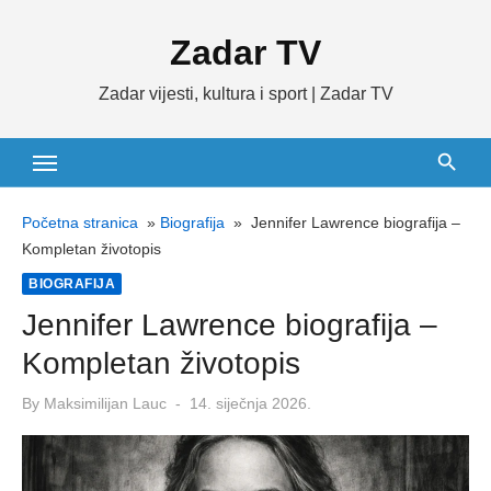
Skip
Zadar TV
to
content
Zadar vijesti, kultura i sport | Zadar TV
Početna stranica
»
Biografija
»
Jennifer Lawrence biografija –
Kompletan životopis
BIOGRAFIJA
Jennifer Lawrence biografija –
Kompletan životopis
Posted
By
Maksimilijan Lauc
14. siječnja 2026.
on