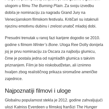
ulogom u filmu
The Burning Plain
. Za svoju izvedbu
dobila je nominaciju za nagradu Grand Jury na
Venecijanskom filmskom festivalu. Kritičari su istaknuli
njezinu emotivnu dubinu i zrelost unatoč mladoj dobi.
Presudni trenutak u ranoj fazi karijere dogodio se 2010.
godine s filmom
Winter’s Bone
. Uloga Ree Dolly donijela
joj je prvu nominaciju za Oscara za najbolju glumicu,
čime je postala jedna od najmlađih glumica s takvim
priznanjem. Film je bio niskobudžetan, ali iznimno
hvaljen zbog realističnog prikaza siromašne američke
zajednice.
Najpoznatiji filmovi i uloge
Globalnu popularnost stekla je 2012. godine zahvaljujući
ulozi Katniss Everdeen u filmskoj franšizi
The Hunger