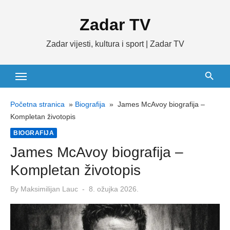
Skip
Zadar TV
to
content
Zadar vijesti, kultura i sport | Zadar TV
Početna stranica
»
Biografija
»
James McAvoy biografija –
Kompletan životopis
BIOGRAFIJA
James McAvoy biografija –
Kompletan životopis
Posted
By
Maksimilijan Lauc
8. ožujka 2026.
on