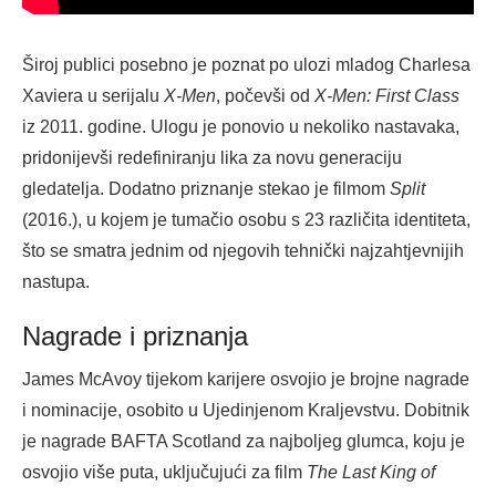
Široj publici posebno je poznat po ulozi mladog Charlesa
Xaviera u serijalu
X-Men
, počevši od
X-Men: First Class
iz 2011. godine. Ulogu je ponovio u nekoliko nastavaka,
pridonijevši redefiniranju lika za novu generaciju
gledatelja. Dodatno priznanje stekao je filmom
Split
(2016.), u kojem je tumačio osobu s 23 različita identiteta,
što se smatra jednim od njegovih tehnički najzahtjevnijih
nastupa.
Nagrade i priznanja
James McAvoy tijekom karijere osvojio je brojne nagrade
i nominacije, osobito u Ujedinjenom Kraljevstvu. Dobitnik
je nagrade BAFTA Scotland za najboljeg glumca, koju je
osvojio više puta, uključujući za film
The Last King of