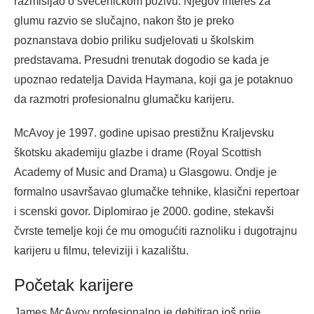
razmišljao o svećeničkom pozivu. Njegov interes za
glumu razvio se slučajno, nakon što je preko
poznanstava dobio priliku sudjelovati u školskim
predstavama. Presudni trenutak dogodio se kada je
upoznao redatelja Davida Haymana, koji ga je potaknuo
da razmotri profesionalnu glumačku karijeru.
McAvoy je 1997. godine upisao prestižnu Kraljevsku
škotsku akademiju glazbe i drame (Royal Scottish
Academy of Music and Drama) u Glasgowu. Ondje je
formalno usavršavao glumačke tehnike, klasični repertoar
i scenski govor. Diplomirao je 2000. godine, stekavši
čvrste temelje koji će mu omogućiti raznoliku i dugotrajnu
karijeru u filmu, televiziji i kazalištu.
Početak karijere
James McAvoy profesionalno je debitirao još prije