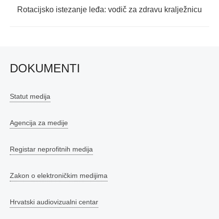
Next
Rotacijsko istezanje leđa: vodič za zdravu kralježnicu
post:
DOKUMENTI
Statut medija
Agencija za medije
Registar neprofitnih medija
Zakon o elektroničkim medijima
Hrvatski audiovizualni centar