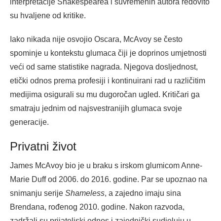
interpretacije Shakespearea i suvremenih autora redovito
su hvaljene od kritike.
Iako nikada nije osvojio Oscara, McAvoy se često
spominje u kontekstu glumaca čiji je doprinos umjetnosti
veći od same statistike nagrada. Njegova dosljednost,
etički odnos prema profesiji i kontinuirani rad u različitim
medijima osigurali su mu dugoročan ugled. Kritičari ga
smatraju jednim od najsvestranijih glumaca svoje
generacije.
Privatni život
James McAvoy bio je u braku s irskom glumicom Anne-
Marie Duff od 2006. do 2016. godine. Par se upoznao na
snimanju serije
Shameless
, a zajedno imaju sina
Brendana, rođenog 2010. godine. Nakon razvoda,
zadržali su prijateljski odnos i zajednički sudjeluju u