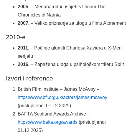
2005.
– Međunarodni uspjeh s filmom The
Chronicles of Narnia
2007.
– Veliko priznanje za ulogu u filmu Atonement
2010-e
2011.
– Počinje glumiti Charlesa Xaviera u X-Men
serijalu
2016.
– Zapažena uloga u psihološkom trileru Split
Izvori i reference
British Film Institute – James McAvoy –
https://www.bfi.org.uk/actors/james-mcavoy
(pristupljeno: 01.12.2025)
BAFTA Scotland Awards Archive –
https://www.bafta.org/awards
(pristupljeno:
01.12.2025)