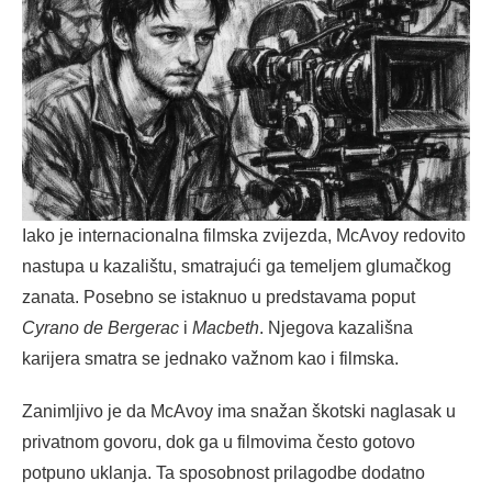
Iako je internacionalna filmska zvijezda, McAvoy redovito
nastupa u kazalištu, smatrajući ga temeljem glumačkog
zanata. Posebno se istaknuo u predstavama poput
Cyrano de Bergerac
i
Macbeth
. Njegova kazališna
karijera smatra se jednako važnom kao i filmska.
Zanimljivo je da McAvoy ima snažan škotski naglasak u
privatnom govoru, dok ga u filmovima često gotovo
potpuno uklanja. Ta sposobnost prilagodbe dodatno