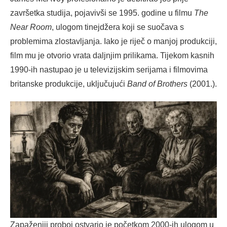
završetka studija, pojavivši se 1995. godine u filmu
The
Near Room
, ulogom tinejdžera koji se suočava s
problemima zlostavljanja. Iako je riječ o manjoj produkciji,
film mu je otvorio vrata daljnjim prilikama. Tijekom kasnih
1990-ih nastupao je u televizijskim serijama i filmovima
britanske produkcije, uključujući
Band of Brothers
(2001.).
Zapaženiji proboj ostvario je početkom 2000-ih ulogom u