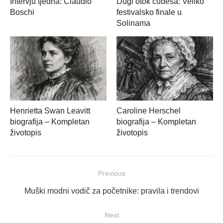
Intervju tjedna: Claudio
Dugi otok čudesa: Veliko
Boschi
festivalsko finale u
Solinama
Henrietta Swan Leavitt
Caroline Herschel
biografija – Kompletan
biografija – Kompletan
životopis
životopis
Navigacija
Previous
objava
Previous
Muški modni vodič za početnike: pravila i trendovi
post:
Next