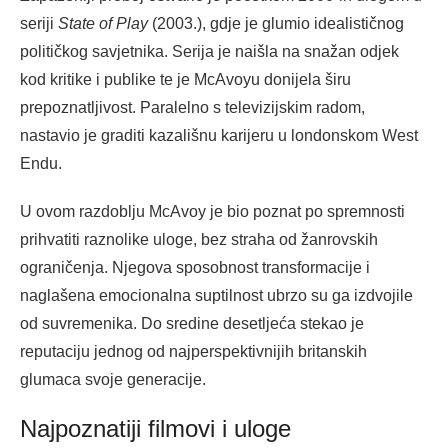
seriji
State of Play
(2003.), gdje je glumio idealističnog
političkog savjetnika. Serija je naišla na snažan odjek
kod kritike i publike te je McAvoyu donijela širu
prepoznatljivost. Paralelno s televizijskim radom,
nastavio je graditi kazališnu karijeru u londonskom West
Endu.
U ovom razdoblju McAvoy je bio poznat po spremnosti
prihvatiti raznolike uloge, bez straha od žanrovskih
ograničenja. Njegova sposobnost transformacije i
naglašena emocionalna suptilnost ubrzo su ga izdvojile
od suvremenika. Do sredine desetljeća stekao je
reputaciju jednog od najperspektivnijih britanskih
glumaca svoje generacije.
Najpoznatiji filmovi i uloge