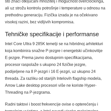
što znači otključani množitelj i mogućnost overclockinga,
ali uz strožu kontrolu potrošnje i temperature u odnosu na
prethodnu generaciju. Fizička izrada je na očekivano
visokoj razini, bez vidljivih kompromisa.
Tehničke specifikacije i performanse
Intel Core Ultra 9 285K temelji se na hibridnoj arhitekturi
koja kombinira snažne P-jezgre i energetski učinkovitije
E-jezgre. Prema javno dostupnim specifikacijama,
procesor raspolaže s ukupno 24 fizičke jezgre,
podijeljene na 8 P-jezgri i 16 E-jezgri, uz ukupno 24
threada. Za razliku od starijih Intelovih flagship modela,
Arrow Lake desktop procesori više ne koriste Hyper-
Threading na P-jezgrama.
Radni taktovi i boost frekvencije ovise o opterećenju i