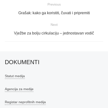
Navigacija
Previous
objava
Previous
Grašak: kako ga koristiti, čuvati i pripremiti
post:
Next
Next
Vježbe za bolju cirkulaciju – jednostavan vodič
post:
DOKUMENTI
Statut medija
Agencija za medije
Registar neprofitnih medija