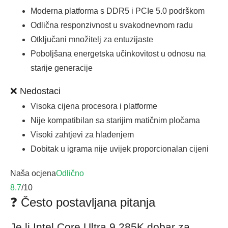
Moderna platforma s DDR5 i PCIe 5.0 podrškom
Odlična responzivnost u svakodnevnom radu
Otključani množitelj za entuzijaste
Poboljšana energetska učinkovitost u odnosu na
starije generacije
❌ Nedostaci
Visoka cijena procesora i platforme
Nije kompatibilan sa starijim matičnim pločama
Visoki zahtjevi za hlađenjem
Dobitak u igrama nije uvijek proporcionalan cijeni
Naša ocjena
Odlično
8.7
/10
❓ Često postavljana pitanja
Je li Intel Core Ultra 9 285K dobar za