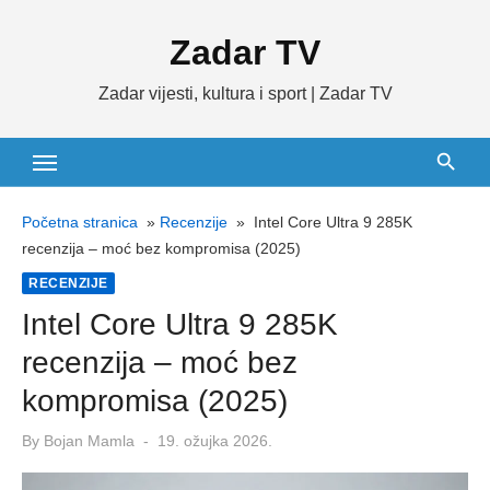
Skip
Zadar TV
to
content
Zadar vijesti, kultura i sport | Zadar TV
Početna stranica
»
Recenzije
»
Intel Core Ultra 9 285K
recenzija – moć bez kompromisa (2025)
RECENZIJE
Intel Core Ultra 9 285K
recenzija – moć bez
kompromisa (2025)
Posted
By
Bojan Mamla
19. ožujka 2026.
on