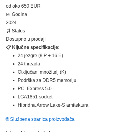
od oko 650 EUR
📅 Godina
2024
🛒 Status
Dostupno u prodaji
📋 Ključne specifikacije:
24 jezgre (8 P + 16 E)
24 threada
Otključani množitelj (K)
Podrška za DDR5 memoriju
PCI Express 5.0
LGA1851 socket
Hibridna Arrow Lake-S arhitektura
🌐 Službena stranica proizvođača