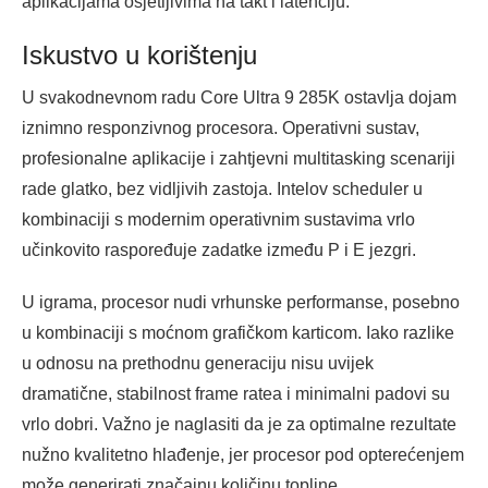
aplikacijama osjetljivima na takt i latenciju.
Iskustvo u korištenju
U svakodnevnom radu Core Ultra 9 285K ostavlja dojam
iznimno responzivnog procesora. Operativni sustav,
profesionalne aplikacije i zahtjevni multitasking scenariji
rade glatko, bez vidljivih zastoja. Intelov scheduler u
kombinaciji s modernim operativnim sustavima vrlo
učinkovito raspoređuje zadatke između P i E jezgri.
U igrama, procesor nudi vrhunske performanse, posebno
u kombinaciji s moćnom grafičkom karticom. Iako razlike
u odnosu na prethodnu generaciju nisu uvijek
dramatične, stabilnost frame ratea i minimalni padovi su
vrlo dobri. Važno je naglasiti da je za optimalne rezultate
nužno kvalitetno hlađenje, jer procesor pod opterećenjem
može generirati značajnu količinu topline.