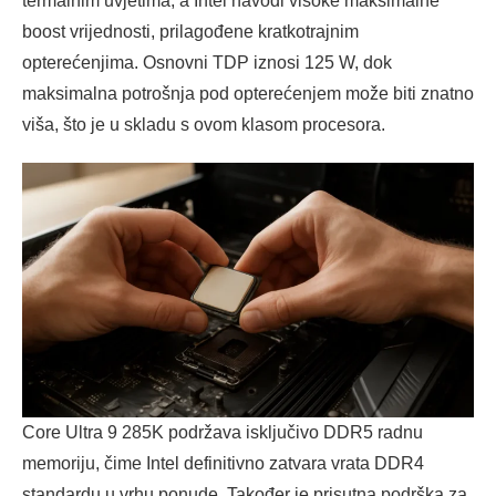
termalnim uvjetima, a Intel navodi visoke maksimalne
boost vrijednosti, prilagođene kratkotrajnim
opterećenjima. Osnovni TDP iznosi 125 W, dok
maksimalna potrošnja pod opterećenjem može biti znatno
viša, što je u skladu s ovom klasom procesora.
Core Ultra 9 285K podržava isključivo DDR5 radnu
memoriju, čime Intel definitivno zatvara vrata DDR4
standardu u vrhu ponude. Također je prisutna podrška za