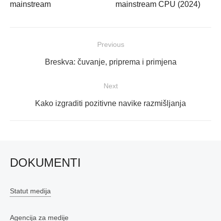
mainstream
mainstream CPU (2024)
Navigacija
Previous
objava
Previous
Breskva: čuvanje, priprema i primjena
post:
Next
Next
Kako izgraditi pozitivne navike razmišljanja
post:
DOKUMENTI
Statut medija
Agencija za medije