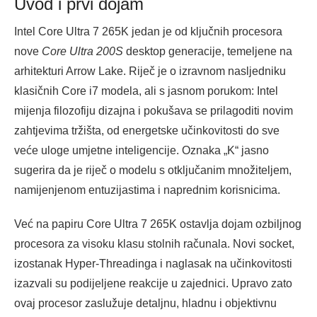
Uvod i prvi dojam
Intel Core Ultra 7 265K jedan je od ključnih procesora
nove
Core Ultra 200S
desktop generacije, temeljene na
arhitekturi Arrow Lake. Riječ je o izravnom nasljedniku
klasičnih Core i7 modela, ali s jasnom porukom: Intel
mijenja filozofiju dizajna i pokušava se prilagoditi novim
zahtjevima tržišta, od energetske učinkovitosti do sve
veće uloge umjetne inteligencije. Oznaka „K“ jasno
sugerira da je riječ o modelu s otključanim množiteljem,
namijenjenom entuzijastima i naprednim korisnicima.
Već na papiru Core Ultra 7 265K ostavlja dojam ozbiljnog
procesora za visoku klasu stolnih računala. Novi socket,
izostanak Hyper-Threadinga i naglasak na učinkovitosti
izazvali su podijeljene reakcije u zajednici. Upravo zato
ovaj procesor zaslužuje detaljnu, hladnu i objektivnu