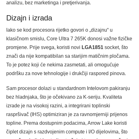
analizu, bez marketinga i pretjerivanja.
Dizajn i izrada
Iako se kod procesora rijetko govori o „dizajnu“ u
klasičnom smislu, Core Ultra 7 265K donosi važne fizičke
promjene. Prije svega, koristi novi
LGA1851
socket, što
znači da nije kompatibilan sa starijim matičnim pločama.
To je potez koji će nekima zasmetati, ali omogućuje
podršku za nove tehnologije i drukčiji raspored pinova.
Sam procesor dolazi u standardnom Intelovom pakiranju
bez hladnjaka, što je očekivano za K-seriju. Kvaliteta
izrade je na visokoj razini, a integrirani toplinski
raspršivač (IHS) optimiziran je za ravnomjerniji prijenos
topline. Prema dostupnim podacima, Arrow Lake koristi
čiplet dizajn s razdvojenim compute i I/O dijelovima, što