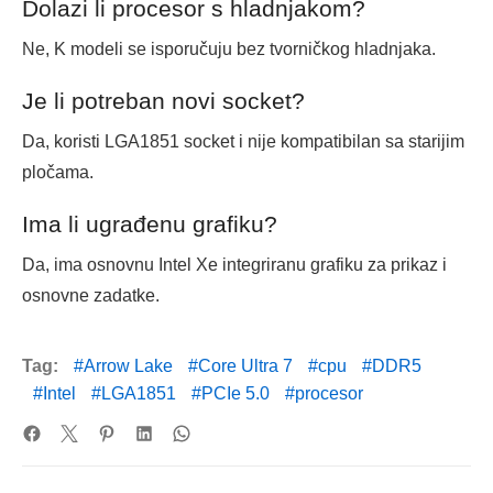
Dolazi li procesor s hladnjakom?
Ne, K modeli se isporučuju bez tvorničkog hladnjaka.
Je li potreban novi socket?
Da, koristi LGA1851 socket i nije kompatibilan sa starijim
pločama.
Ima li ugrađenu grafiku?
Da, ima osnovnu Intel Xe integriranu grafiku za prikaz i
osnovne zadatke.
Tag:
Arrow Lake
Core Ultra 7
cpu
DDR5
Intel
LGA1851
PCIe 5.0
procesor