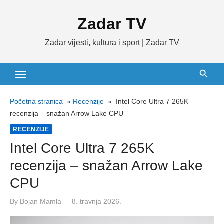
Skip
Zadar TV
to
content
Zadar vijesti, kultura i sport | Zadar TV
Početna stranica
»
Recenzije
»
Intel Core Ultra 7 265K
recenzija – snažan Arrow Lake CPU
RECENZIJE
Intel Core Ultra 7 265K
recenzija – snažan Arrow Lake
CPU
Posted
By
Bojan Mamla
8. travnja 2026.
on