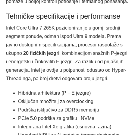
pomaže u boljoj kontroli potrošnje i termalnog ponašanja.
Tehničke specifikacije i performanse
Intel Core Ultra 7 265K pozicioniran je u gornji srednji
segment ponude, odmah ispod Ultra 9 modela. Prema
javno dostupnim specifikacijama, procesor raspolaže s
ukupno
20 fizičkih jezgri
, kombinacijom snažnih P-jezgri
i energetski učinkovitih E-jezgri. Za razliku od prijašnjih
generacija, Intel je ovdje u potpunosti odustao od Hyper-
Threadinga, pa broj dretvi odgovara broju jezgri.
Hibridna arhitektura (P + E jezgre)
Otključan množitelj za overclocking
Podrška isključivo za DDR5 memoriju
PCIe 5.0 podrška za grafiku i NVMe
Integrirana Intel Xe grafika (osnovna razina)