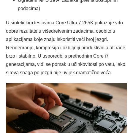
Ugrađeni NPU za AI zadatke (prema dostupnim
podacima)
U sintetičkim testovima Core Ultra 7 265K pokazuje vrlo
dobre rezultate u višedretvenim zadacima, osobito u
aplikacijama koje znaju iskoristiti veći broj jezgri.
Renderiranje, kompresija i ozbiljniji produktivni alati rade
brzo i stabilno. U usporedbi s prethodnim Core i7
generacijama, vidi se pomak u učinkovitosti po vatu, iako
sirova snaga po jezgri nije uvijek dramatično veća.