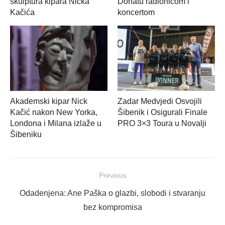
skulptura kipara Nicka
Donatu radionicom i
Kačića
koncertom
Akademski kipar Nick
Zadar Medvjedi Osvojili
Kačić nakon New Yorka,
Šibenik i Osigurali Finale
Londona i Milana izlaže u
PRO 3×3 Toura u Novalji
Šibeniku
Navigacija
Previous
objava
Previous
Odadenjena: Ane Paška o glazbi, slobodi i stvaranju
post:
bez kompromisa