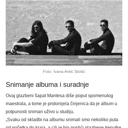
Foto: Ivana Antić Stošić
Snimanje albuma i suradnje
Ovaj glazbeni šapat Mantesa diše poput spomenutog
maestrala, a tome je pridonijela činjenica da je album u
potpunosti sniman uživo u studiju.
„Svaku od skladbi na albumu snimali smo nekoliko puta
od početka do kraja, a cilj je bio postići glazbene trenutke