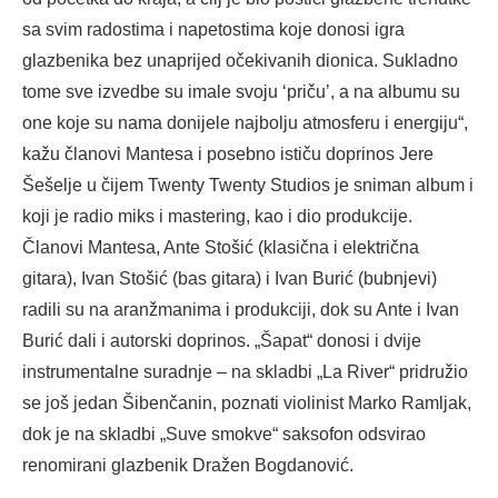
sa svim radostima i napetostima koje donosi igra
glazbenika bez unaprijed očekivanih dionica. Sukladno
tome sve izvedbe su imale svoju ‘priču’, a na albumu su
one koje su nama donijele najbolju atmosferu i energiju“,
kažu članovi Mantesa i posebno ističu doprinos Jere
Šešelje u čijem Twenty Twenty Studios je sniman album i
koji je radio miks i mastering, kao i dio produkcije.
Članovi Mantesa, Ante Stošić (klasična i električna
gitara), Ivan Stošić (bas gitara) i Ivan Burić (bubnjevi)
radili su na aranžmanima i produkciji, dok su Ante i Ivan
Burić dali i autorski doprinos. „Šapat“ donosi i dvije
instrumentalne suradnje – na skladbi „La River“ pridružio
se još jedan Šibenčanin, poznati violinist Marko Ramljak,
dok je na skladbi „Suve smokve“ saksofon odsvirao
renomirani glazbenik Dražen Bogdanović.