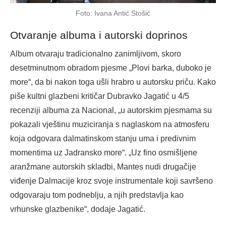
Foto: Ivana Antić Stošić
Otvaranje albuma i autorski doprinos
Album otvaraju tradicionalno zanimljivom, skoro
desetminutnom obradom pjesme „Plovi barka, duboko je
more“, da bi nakon toga ušli hrabro u autorsku priču. Kako
piše kultni glazbeni kritičar Dubravko Jagatić u 4/5
recenziji albuma za Nacional, „u autorskim pjesmama su
pokazali vještinu muziciranja s naglaskom na atmosferu
koja odgovara dalmatinskom stanju uma i predivnim
momentima uz Jadransko more“. „Uz fino osmišljene
aranžmane autorskih skladbi, Mantes nudi drugačije
viđenje Dalmacije kroz svoje instrumentale koji savršeno
odgovaraju tom podneblju, a njih predstavlja kao
vrhunske glazbenike“, dodaje Jagatić.