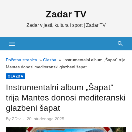
Skip
Zadar TV
to
content
Zadar vijesti, kultura i sport | Zadar TV
Početna stranica
»
Glazba
»
Instrumentalni album „Šapat“ trija
Mantes donosi mediteranski glazbeni šapat
GLAZBA
Instrumentalni album „Šapat“
trija Mantes donosi mediteranski
glazbeni šapat
Posted
By
ZDtv
20. studenoga 2025.
on