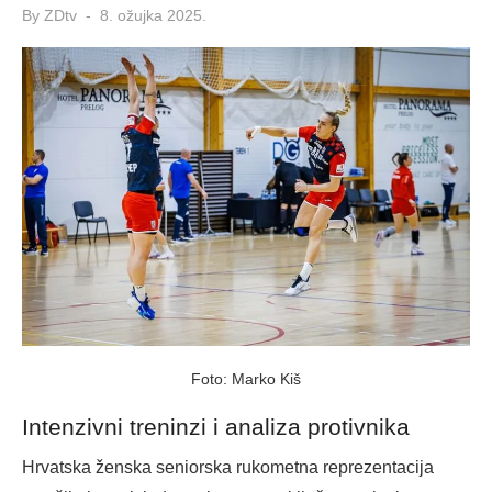
Posted
By
ZDtv
8. ožujka 2025.
on
Foto: Marko Kiš
Intenzivni treninzi i analiza protivnika
Hrvatska ženska seniorska rukometna reprezentacija