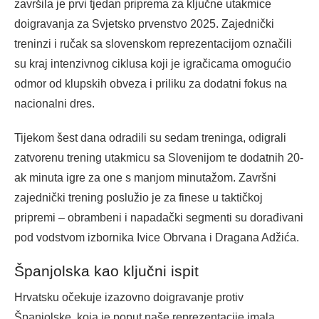
završila je prvi tjedan priprema za ključne utakmice
doigravanja za Svjetsko prvenstvo 2025. Zajednički
treninzi i ručak sa slovenskom reprezentacijom označili
su kraj intenzivnog ciklusa koji je igračicama omogućio
odmor od klupskih obveza i priliku za dodatni fokus na
nacionalni dres.
Tijekom šest dana odradili su sedam treninga, odigrali
zatvorenu trening utakmicu sa Slovenijom te dodatnih 20-
ak minuta igre za one s manjom minutažom. Završni
zajednički trening poslužio je za finese u taktičkoj
pripremi – obrambeni i napadački segmenti su dorađivani
pod vodstvom izbornika Ivice Obrvana i Dragana Adžića.
Španjolska kao ključni ispit
Hrvatsku očekuje izazovno doigravanje protiv
Španjolske, koja je poput naše reprezentacije imala