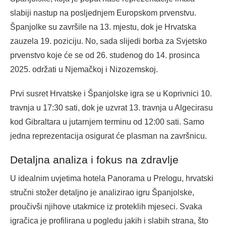
slabiji nastup na posljednjem Europskom prvenstvu.
Španjolke su završile na 13. mjestu, dok je Hrvatska
zauzela 19. poziciju. No, sada slijedi borba za Svjetsko
prvenstvo koje će se od 26. studenog do 14. prosinca
2025. održati u Njemačkoj i Nizozemskoj.
Prvi susret Hrvatske i Španjolske igra se u Koprivnici 10.
travnja u 17:30 sati, dok je uzvrat 13. travnja u Algecirasu
kod Gibraltara u jutarnjem terminu od 12:00 sati. Samo
jedna reprezentacija osigurat će plasman na završnicu.
Detaljna analiza i fokus na zdravlje
U idealnim uvjetima hotela Panorama u Prelogu, hrvatski
stručni stožer detaljno je analizirao igru Španjolske,
proučivši njihove utakmice iz proteklih mjeseci. Svaka
igračica je profilirana u pogledu jakih i slabih strana, što