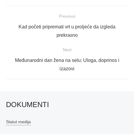
Navigacija
Previous
objava
Previous
Kad početi pripremati vrt u proljeće da izgleda
post:
prekrasno
Next
Next
Međunarodni dan žena na selu: Uloga, doprinos i
post:
izazovi
DOKUMENTI
Statut medija