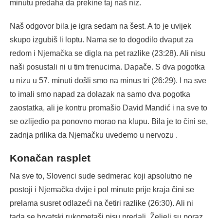
minutu predaha da prekine taj naš niz.
Naš odgovor bila je igra sedam na šest. A to je uvijek
skupo izgubiš li loptu. Nama se to dogodilo dvaput za
redom i Njemačka se digla na pet razlike (23:28). Ali nisu
naši posustali ni u tim trenucima. Dapače. S dva pogotka
u nizu u 57. minuti došli smo na minus tri (26:29). I na sve
to imali smo napad za dolazak na samo dva pogotka
zaostatka, ali je kontru promašio David Mandić i na sve to
se ozlijedio pa ponovno morao na klupu. Bila je to čini se,
zadnja prilika da Njemačku uvedemo u nervozu .
Konačan rasplet
Na sve to, Slovenci sude sedmerac koji apsolutno ne
postoji i Njemačka dvije i pol minute prije kraja čini se
prelama susret odlazeći na četiri razlike (26:30). Ali ni
tada se hrvatski rukometaši nisu predali. Željeli su poraz