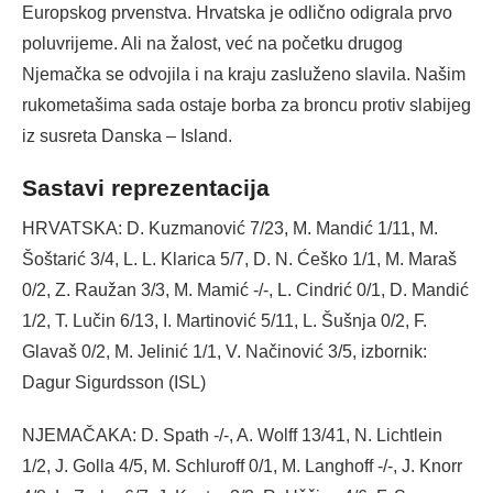
Europskog prvenstva. Hrvatska je odlično odigrala prvo
poluvrijeme. Ali na žalost, već na početku drugog
Njemačka se odvojila i na kraju zasluženo slavila. Našim
rukometašima sada ostaje borba za broncu protiv slabijeg
iz susreta Danska – Island.
Sastavi reprezentacija
HRVATSKA: D. Kuzmanović 7/23, M. Mandić 1/11, M.
Šoštarić 3/4, L. L. Klarica 5/7, D. N. Ćeško 1/1, M. Maraš
0/2, Z. Raužan 3/3, M. Mamić -/-, L. Cindrić 0/1, D. Mandić
1/2, T. Lučin 6/13, I. Martinović 5/11, L. Šušnja 0/2, F.
Glavaš 0/2, M. Jelinić 1/1, V. Načinović 3/5, izbornik:
Dagur Sigurdsson (ISL)
NJEMAČAKA: D. Spath -/-, A. Wolff 13/41, N. Lichtlein
1/2, J. Golla 4/5, M. Schluroff 0/1, M. Langhoff -/-, J. Knorr