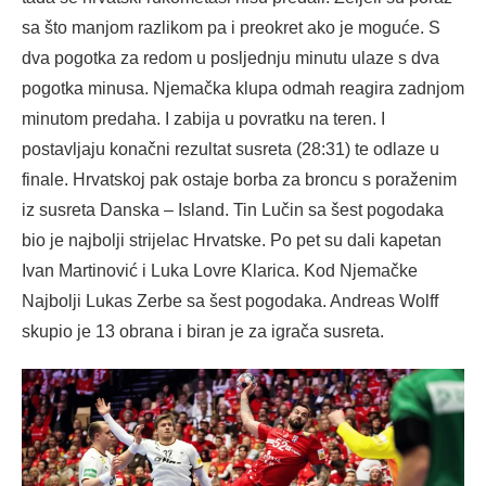
sa što manjom razlikom pa i preokret ako je moguće. S
dva pogotka za redom u posljednju minutu ulaze s dva
pogotka minusa. Njemačka klupa odmah reagira zadnjom
minutom predaha. I zabija u povratku na teren. I
postavljaju konačni rezultat susreta (28:31) te odlaze u
finale. Hrvatskoj pak ostaje borba za broncu s poraženim
iz susreta Danska – Island. Tin Lučin sa šest pogodaka
bio je najbolji strijelac Hrvatske. Po pet su dali kapetan
Ivan Martinović i Luka Lovre Klarica. Kod Njemačke
Najbolji Lukas Zerbe sa šest pogodaka. Andreas Wolff
skupio je 13 obrana i biran je za igrača susreta.