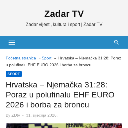
Skip
Zadar TV
to
content
Zadar vijesti, kultura i sport | Zadar TV
Početna stranica
»
Sport
»
Hrvatska – Njemačka 31:28: Poraz
u polufinalu EHF EURO 2026 i borba za broncu
SPORT
Hrvatska – Njemačka 31:28:
Poraz u polufinalu EHF EURO
2026 i borba za broncu
Posted
By
ZDtv
31. siječnja 2026.
on