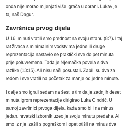
onda nije morao mijenjati više igrača u obrani. Lukav je
taj naš Dagur.
Završnica prvog dijela
U 16. minuti vratili smo prednost na svoju stranu (8:7). I taj
rat živaca s minimalnim vodstvima jedne ili druge
reprezentacija nastavio se praktički sve do pet minuta
prije poluvremena. Tada je Njemačka povela s dva
razlike (13:15). Ali nisu naši posustali. Zabili su dva za
redom i sve vratili na početak za manje od jedne minute.
I dalje smo igrali sedam na šest, s tim da je zadnjih deset
minuta igrom reprezentacije dirigirao Luka Cindrić. U
samoj završnici prvoga dijela, kada smo bili na minus
jedan, hrvatski izbornik uzeo je svoju minutu predaha. Ali
smo iz nje izašli s pogreškom i opet otišli na minus dva