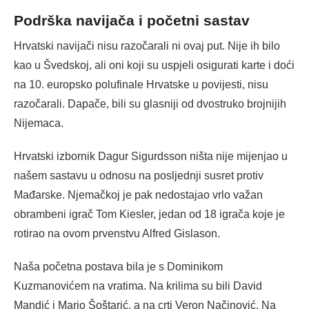
Podrška navijača i početni sastav
Hrvatski navijači nisu razočarali ni ovaj put. Nije ih bilo
kao u Švedskoj, ali oni koji su uspjeli osigurati karte i doći
na 10. europsko polufinale Hrvatske u povijesti, nisu
razočarali. Dapače, bili su glasniji od dvostruko brojnijih
Nijemaca.
Hrvatski izbornik Dagur Sigurdsson ništa nije mijenjao u
našem sastavu u odnosu na posljednji susret protiv
Mađarske. Njemačkoj je pak nedostajao vrlo važan
obrambeni igrač Tom Kiesler, jedan od 18 igrača koje je
rotirao na ovom prvenstvu Alfred Gislason.
Naša početna postava bila je s Dominikom
Kuzmanovićem na vratima. Na krilima su bili David
Mandić i Mario Šoštarić, a na crti Veron Načinović. Na