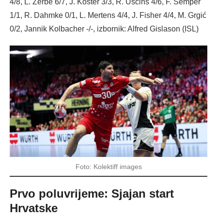
4/8, L. Zerbe 6/7, J. Koster 3/3, R. Uščins 4/6, F. Semper
1/1, R. Dahmke 0/1, L. Mertens 4/4, J. Fisher 4/4, M. Grgić
0/2, Jannik Kolbacher -/-, izbornik: Alfred Gislason (ISL)
Foto: Kolektiff images
Prvo poluvrijeme: Sjajan start
Hrvatske