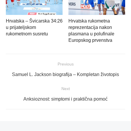
Hrvatska – Švicarska 34:26
Hrvatska rukometna
u prijateljskom
reprezentacija nakon
rukometnom susretu
plasmana u polufinale
Europskog prvenstva
Navigacija
Previous
objava
Previous
Samuel L. Jackson biografija – Kompletan životopis
post:
Next
Next
Anksioznost: simptomi i praktična pomoć
post: