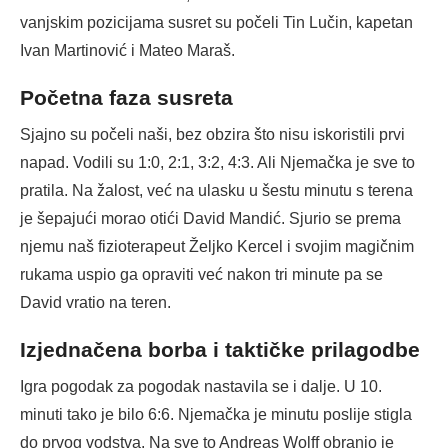
vanjskim pozicijama susret su počeli Tin Lučin, kapetan
Ivan Martinović i Mateo Maraš.
Početna faza susreta
Sjajno su počeli naši, bez obzira što nisu iskoristili prvi
napad. Vodili su 1:0, 2:1, 3:2, 4:3. Ali Njemačka je sve to
pratila. Na žalost, već na ulasku u šestu minutu s terena
je šepajući morao otići David Mandić. Sjurio se prema
njemu naš fizioterapeut Željko Kercel i svojim magičnim
rukama uspio ga opraviti već nakon tri minute pa se
David vratio na teren.
Izjednačena borba i taktičke prilagodbe
Igra pogodak za pogodak nastavila se i dalje. U 10.
minuti tako je bilo 6:6. Njemačka je minutu poslije stigla
do prvog vodstva. Na sve to Andreas Wolff obranio je