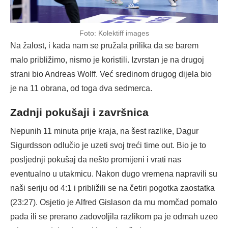
Foto: Kolektiff images
Na žalost, i kada nam se pružala prilika da se barem
malo približimo, nismo je koristili. Izvrstan je na drugoj
strani bio Andreas Wolff. Već sredinom drugog dijela bio
je na 11 obrana, od toga dva sedmerca.
Zadnji pokušaji i završnica
Nepunih 11 minuta prije kraja, na šest razlike, Dagur
Sigurdsson odlučio je uzeti svoj treći time out. Bio je to
posljednji pokušaj da nešto promijeni i vrati nas
eventualno u utakmicu. Nakon dugo vremena napravili su
naši seriju od 4:1 i približili se na četiri pogotka zaostatka
(23:27). Osjetio je Alfred Gislason da mu momčad pomalo
pada ili se prerano zadovoljila razlikom pa je odmah uzeo