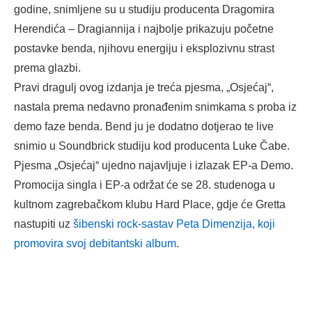
godine, snimljene su u studiju producenta Dragomira
Herendića – Dragiannija i najbolje prikazuju početne
postavke benda, njihovu energiju i eksplozivnu strast
prema glazbi.
Pravi dragulj ovog izdanja je treća pjesma, „Osjećaj“,
nastala prema nedavno pronađenim snimkama s proba iz
demo faze benda. Bend ju je dodatno dotjerao te live
snimio u Soundbrick studiju kod producenta Luke Čabe.
Pjesma „Osjećaj“ ujedno najavljuje i izlazak EP-a Demo.
Promocija singla i EP-a održat će se 28. studenoga u
kultnom zagrebačkom klubu Hard Place, gdje će Gretta
nastupiti uz
šibenski rock-sastav Peta Dimenzija, koji
promovira svoj debitantski album
.