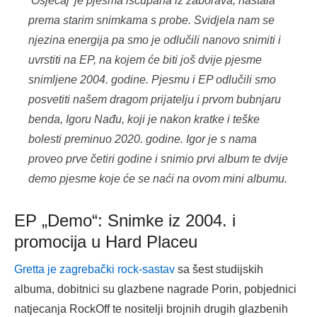
‘Osjećaj’ je pjesma iščupana iz zaborava, nastala
prema starim snimkama s probe. Svidjela nam se
njezina energija pa smo je odlučili nanovo snimiti i
uvrstiti na EP, na kojem će biti još dvije pjesme
snimljene 2004. godine. Pjesmu i EP odlučili smo
posvetiti našem dragom prijatelju i prvom bubnjaru
benda, Igoru Nađu, koji je nakon kratke i teške
bolesti preminuo 2020. godine. Igor je s nama
proveo prve četiri godine i snimio prvi album te dvije
demo pjesme koje će se naći na ovom mini albumu.
EP „Demo“: Snimke iz 2004. i
promocija u Hard Placeu
Gretta je zagrebački rock-sastav
sa šest studijskih
albuma, dobitnici su glazbene nagrade Porin, pobjednici
natjecanja RockOff te nositelji brojnih drugih glazbenih