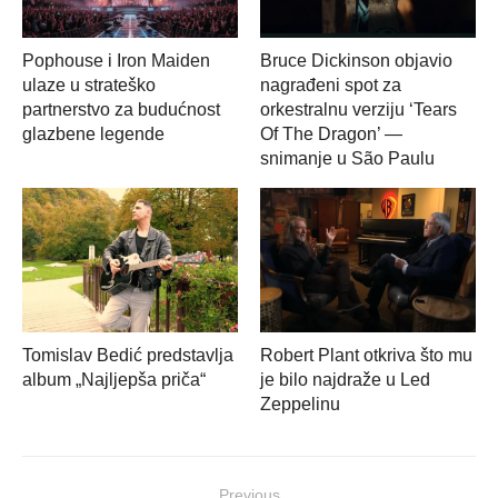
Pophouse i Iron Maiden
Bruce Dickinson objavio
ulaze u strateško
nagrađeni spot za
partnerstvo za budućnost
orkestralnu verziju ‘Tears
glazbene legende
Of The Dragon’ —
snimanje u São Paulu
Tomislav Bedić predstavlja
Robert Plant otkriva što mu
album „Najljepša priča“
je bilo najdraže u Led
Zeppelinu
Navigacija
Previous