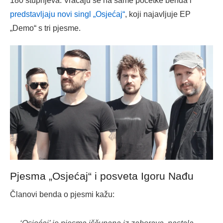
180 stupnjeva. Vraćaju se na same početke benda i
predstavljaju novi singl „Osjećaj“
, koji najavljuje EP
„Demo“ s tri pjesme.
Pjesma „Osjećaj“ i posveta Igoru Nađu
Članovi benda o pjesmi kažu: