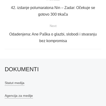
objava
Previous
42. izdanje polumaratona Nin – Zadar: Očekuje se
post:
gotovo 300 trkača
Next
Next
Odadenjena: Ane Paška o glazbi, slobodi i stvaranju
post:
bez kompromisa
DOKUMENTI
Statut medija
Agencija za medije