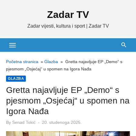
Skip
Zadar TV
to
content
Zadar vijesti, kultura i sport | Zadar TV
Početna stranica
»
Glazba
»
Gretta najavljuje EP „Demo“ s
pjesmom „Osjećaj“ u spomen na Igora Nađa
GLAZBA
Gretta najavljuje EP „Demo“ s
pjesmom „Osjećaj“ u spomen na
Igora Nađa
Posted
By
Senad Tokić
20. studenoga 2025.
on