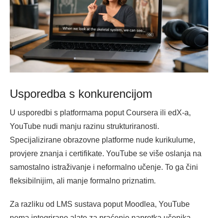
Usporedba s konkurencijom
U usporedbi s platformama poput Coursera ili edX-a,
YouTube nudi manju razinu strukturiranosti.
Specijalizirane obrazovne platforme nude kurikulume,
provjere znanja i certifikate. YouTube se više oslanja na
samostalno istraživanje i neformalno učenje. To ga čini
fleksibilnijim, ali manje formalno priznatim.
Za razliku od LMS sustava poput Moodlea, YouTube
nema integrirane alate za praćenje napretka učenika.