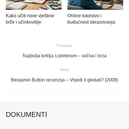
Kako učiti nove vještine
Online tutorstvo i
brže i učinkovitije
budućnost obrazovanja
Navigacija
Previous
objava
Previous
Najbolja tortilja s piletinom – sočna i brza
post:
Next
Next
Benjamin Button recenzija – Vrijedi li gledati? (2008)
post:
DOKUMENTI