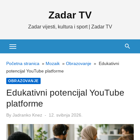
Skip
Zadar TV
to
content
Zadar vijesti, kultura i sport | Zadar TV
Početna stranica
»
Mozaik
»
Obrazovanje
»
Edukativni
potencijal YouTube platforme
OBRAZOVANJE
Edukativni potencijal YouTube
platforme
Posted
By
Jadranko Knez
12. svibnja 2026.
on