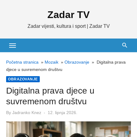
Skip
Zadar TV
to
content
Zadar vijesti, kultura i sport | Zadar TV
Početna stranica
»
Mozaik
»
Obrazovanje
»
Digitalna prava
djece u suvremenom društvu
OBRAZOVANJE
Digitalna prava djece u
suvremenom društvu
Posted
By
Jadranko Knez
12. lipnja 2026.
on