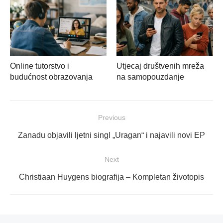
Online tutorstvo i
Utjecaj društvenih mreža
budućnost obrazovanja
na samopouzdanje
Navigacija
Previous
objava
Previous
Zanadu objavili ljetni singl „Uragan“ i najavili novi EP
post:
Next
Next
Christiaan Huygens biografija – Kompletan životopis
post: