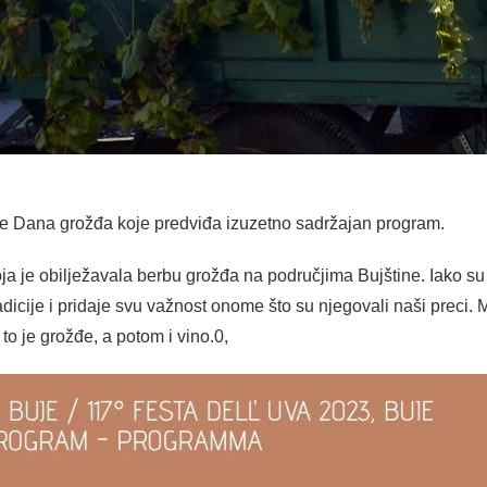
je Dana grožđa koje predviđa izuzetno sadržajan program.
koja je obilježavala berbu grožđa na područjima Bujštine. Iako s
tradicije i pridaje svu važnost onome što su njegovali naši preci
to je grožđe, a potom i vino.0,