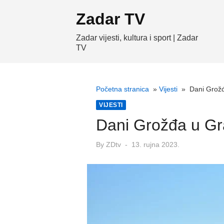
Skip
Zadar TV
to
content
Zadar vijesti, kultura i sport | Zadar
TV
Početna stranica
»
Vijesti
»
Dani Grožđ
VIJESTI
Dani Grožđa u Gra
Posted
By
ZDtv
13. rujna 2023.
on