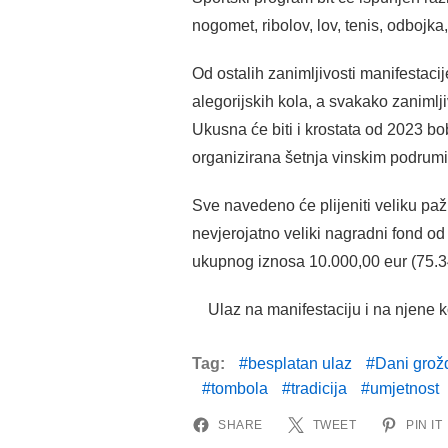
nogomet, ribolov, lov, tenis, odbojka,
Od ostalih zanimljivosti manifestacij
alegorijskih kola, a svakako zanimlji
Ukusna će biti i krostata od 2023 bobi
organizirana šetnja vinskim podrum
Sve navedeno će plijeniti veliku paž
nevjerojatno veliki nagradni fond o
ukupnog iznosa 10.000,00 eur (75.3
Ulaz na manifestaciju i na njene k
Tag:
besplatan ulaz
Dani grož
tombola
tradicija
umjetnost
SHARE
TWEET
PIN IT