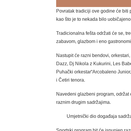
Povratak tradiciji ove godine će bit
kao što je to nekada bilo uobičajeno
Tradicionalna fešta održati će se, tr
zabavom, glazbom i eno gastronomi
Nastupit će razni bendovi, orkestari
Dazz, Dj Nikola z Kukurini, Les Ba
Puhački orkestar“Arcobaleno Junior,
i Četiri tenora.
Navedeni glazbeni program, održat ć
raznim drugim sadržajima.
Umjetnički dio događaja sadržavat 
Sportski program bit će ispunjen ra