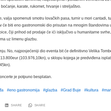
 boćanje, karate, rukomet, hrvanje i streljaštvo.
e, valja spomenuti smotru lovačkih pasa, turnir u mori cantadi, tur
v će biti eno gastronomski dio prisutan na mnogim štandovima uz 
ce, čiji prihod od prodaje će ići isključivo u humanitarne svrhe, a
ima uz limenu glazbu.
nju. No, najposjećeniji dio eventa bit će definitivno Velika Tom
d 13.800eur (103.976,10kn), u sklopu kojega je predviđena ispla
45kn).
oncerte je potpuno besplatan.
đa
eno gastronomija
glazba
Grad Buje
kultura
man
SHARE
SHARE