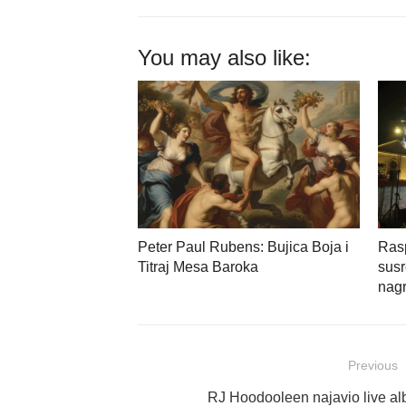
You may also like:
Peter Paul Rubens: Bujica Boja i
Rasp
Titraj Mesa Baroka
susr
nag
Navigacija
Previous
objava
Previous
RJ Hoodooleen najavio live al