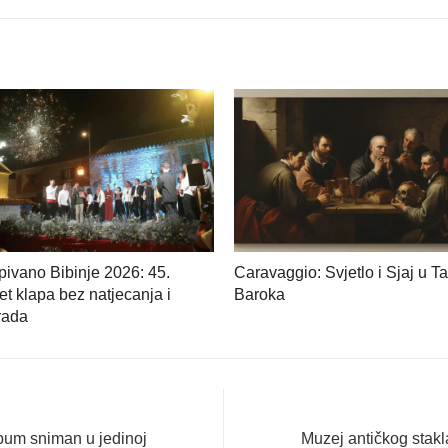
ivano Bibinje 2026: 45.
Caravaggio: Svjetlo i Sjaj u T
et klapa bez natjecanja i
Baroka
rada
Next
bum sniman u jedinoj
Muzej antičkog stak