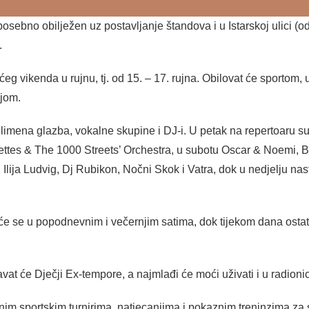
i posebno obilježen uz postavljanje štandova i u Istarskoj ulici
.
ećeg vikenda u rujnu, tj. od 15. – 17. rujna. Obilovat će sportom
jom.
, limena glazba, vokalne skupine i DJ-i. U petak na repertoaru 
bettes & The 1000 Streets’ Orchestra, u subotu Oscar & Noemi, 
 Ilija Ludvig, Dj Rubikon, Nočni Skok i Vatra, dok u nedjelju n
e se u popodnevnim i večernjim satima, dok tijekom dana ostat
će Dječji Ex-tempore, a najmlađi će moći uživati i u radionic
znim sportskim turnirima, natjecanjima i pokaznim treninzima za