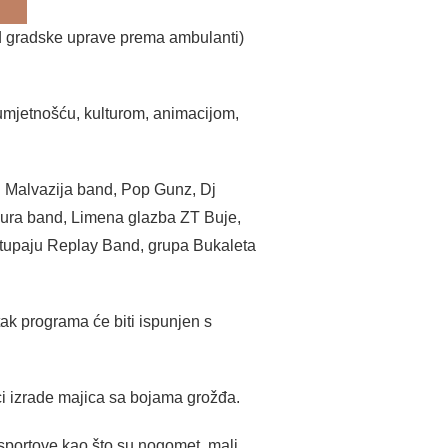
 (od gradske uprave prema ambulanti)
, umjetnošću, kulturom, animacijom,
su Malvazija band, Pop Gunz, Dj
Bura band, Limena glazba ZT Buje,
astupaju Replay Band, grupa Bukaleta
ak programa će biti ispunjen s
i izrade majica sa bojama grožđa.
 sportove kao što su nogomet, mali