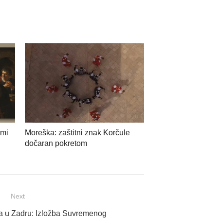
ami
Moreška: zaštitni znak Korčule
dočaran pokretom
Next
la u Zadru: Izložba Suvremenog