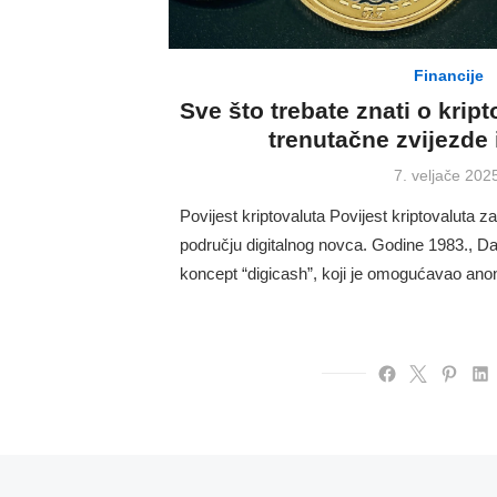
Financije
Sve što trebate znati o krip
trenutačne zvijezde
Posted
7. veljače 202
on
Povijest kriptovaluta Povijest kriptovaluta 
području digitalnog novca. Godine 1983., D
koncept “digicash”, koji je omogućavao an