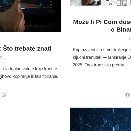
Može li Pi Coin dos
o Bina
P
1
o
: Što trebate znati
Kriptozajednica s nestrpljenje
ključni trenutak — lansiranje
5.
2025. Ova tranzicija prema …
ili virtualne valute koje koriste
hovo kopiranje ili falsificiranje.