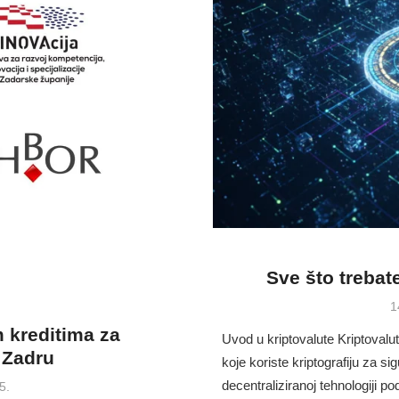
Sve što trebat
P
1
o
 kreditima za
Uvod u kriptovalute Kriptovalute
 Zadru
koje koriste kriptografiju za si
decentraliziranoj tehnologiji 
5.