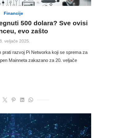
Financije
egnuti 500 dolara? Sve ovisi
nceu, evo zašto
osted
8. veljače 2025.
n
m prati razvoj Pi Networka koji se sprema za
 Open Mainneta zakazano za 20. veljače