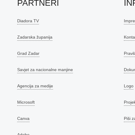
PARTNERI
IN
Diadora TV
Impr
Zadarska županija
Konta
Grad Zadar
Pravil
Savjet za nacionalne manjine
Doku
Agencija za medije
Logo
Microsoft
Proje
Canva
Piši z
Adobe