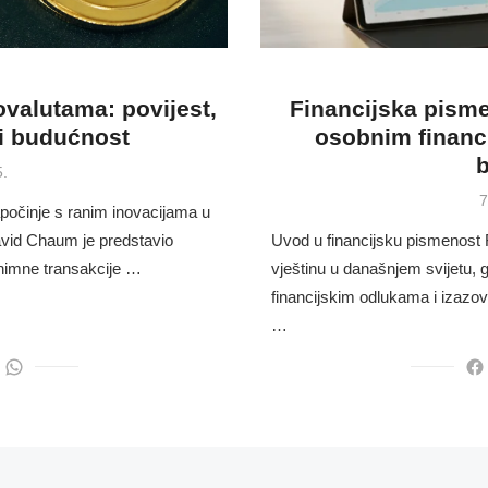
tovalutama: povijest,
Financijska pisme
 i budućnost
osobnim financij
5.
P
7
započinje s ranim inovacijama u
o
avid Chaum je predstavio
Uvod u financijsku pismenost 
onimne transakcije …
vještinu u današnjem svijetu, 
financijskim odlukama i izazo
…