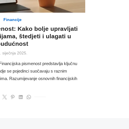
Financije
nost: Kako bolje upravljati
ama, štedjeti i ulagati u
budućnost
osted
. siječnja 2025.
n
Financijska pismenost predstavlja ključnu
gdje se pojedinci suočavaju s raznim
vima. Razumijevanje osnovnih financijskih