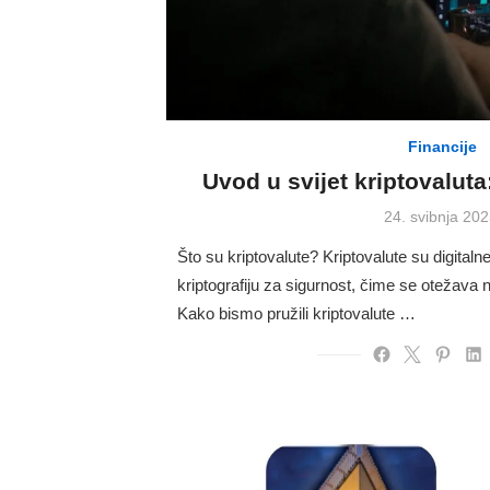
Financije
Uvod u svijet kriptovaluta
Posted
24. svibnja 202
on
Što su kriptovalute? Kriptovalute su digitalne 
kriptografiju za sigurnost, čime se otežava nji
Kako bismo pružili kriptovalute …