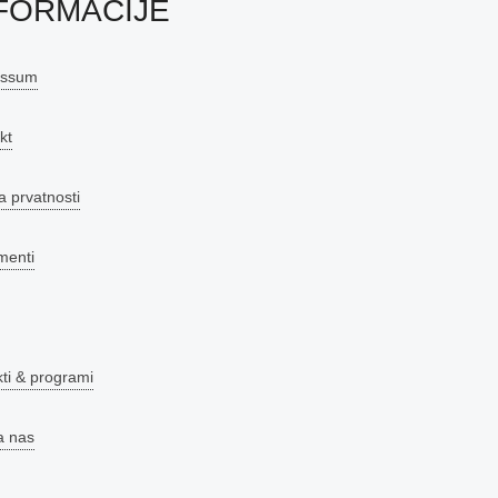
FORMACIJE
essum
kt
a prvatnosti
menti
kti & programi
a nas