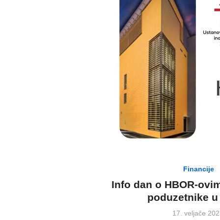
Financije
Info dan o HBOR-ovim
poduzetnike u
Posted
17. veljače 202