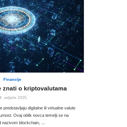
Financije
e znati o kriptovalutama
osted
4. veljače 2025.
n
 predstavljaju digitalne ili virtualne valute
gurnost. Ovaj oblik novca temelji se na
pod nazivom blockchain, …