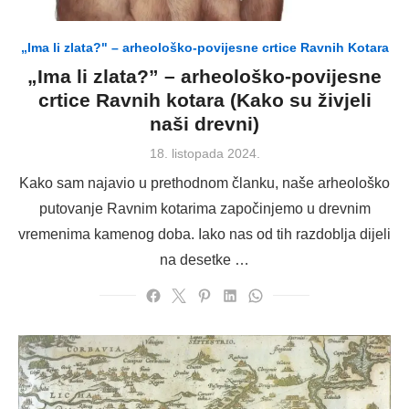
„Ima li zlata?" – arheološko-povijesne crtice Ravnih Kotara
„Ima li zlata?” – arheološko-povijesne
crtice Ravnih kotara (Kako su živjeli
naši drevni)
Posted
18. listopada 2024.
on
Kako sam najavio u prethodnom članku, naše arheološko
putovanje Ravnim kotarima započinjemo u drevnim
vremenima kamenog doba. Iako nas od tih razdoblja dijeli
na desetke …