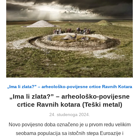
„Ima li zlata?" – arheološko-povijesne crtice Ravnih Kotara
„Ima li zlata?” – arheološko-povijesne
crtice Ravnih kotara (Teški metal)
Posted
24. studenoga 2024.
on
Novo povijesno doba označeno je u prvom redu velikim
seobama populacija sa istočnih stepa Euroazije i