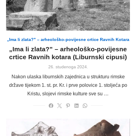
„Ima li zlata?" – arheološko-povijesne crtice Ravnih Kotara
„Ima li zlata?” – arheološko-povijesne
crtice Ravnih kotara (Liburnski cipusi)
Posted
26. studenoga 2024.
on
Nakon ulaska liburnskih zajednica u strukturu rimske
države tijekom 1. st. pr. Kr. i prve polovice 1. stoljeća po
Kristu, slojevi rimske kulture sve su …