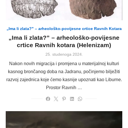
„Ima li zlata?" – arheološko-povijesne crtice Ravnih Kotara
„Ima li zlata?” – arheološko-povijesne
crtice Ravnih kotara (Helenizam)
Posted
25. studenoga 2024.
on
Nakon novih migracija i promjena u materijalnoj kulturi
kasnog brončanog doba na Jadranu, počinjemo bilježiti
razvoj zajednica koje ćemo kasnije upoznati kao Liburne.
Prostor Ravnih …