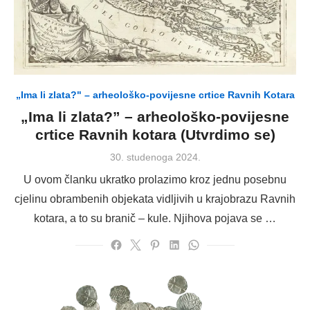
„Ima li zlata?" – arheološko-povijesne crtice Ravnih Kotara
„Ima li zlata?” – arheološko-povijesne
crtice Ravnih kotara (Utvrdimo se)
Posted
30. studenoga 2024.
on
U ovom članku ukratko prolazimo kroz jednu posebnu
cjelinu obrambenih objekata vidljivih u krajobrazu Ravnih
kotara, a to su branič – kule. Njihova pojava se …