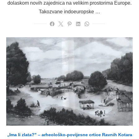
dolaskom novih zajednica na velikim prostorima Europe.
Takozvane indoeuropske …
„Ima li zlata?" – arheološko-povijesne crtice Ravnih Kotara