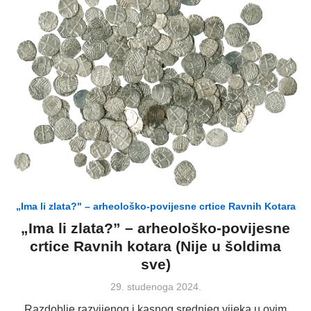
„Ima li zlata?" – arheološko-povijesne crtice Ravnih Kotara
„Ima li zlata?” – arheološko-povijesne
crtice Ravnih kotara (Nije u šoldima
sve)
Posted
29. studenoga 2024.
on
Razdoblje razvijenog i kasnog srednjeg vijeka u ovim