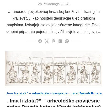
Posted
28. studenoga 2024.
on
U ranosrednjovjekovnoj hrvatskoj kneževini i kasnijem
kraljevstvu, kao nositelji dedikacije u epigrafskim
natpisima, izdvajaju se dvije društvene kategorije. Prvoj
skupini pripadaju pojedinci najviših svjetovnih slojeva …
„Ima li zlata?" – arheološko-povijesne crtice Ravnih Kotara
„Ima li zlata?” – arheološko-povijesne
crtice Ravnih kotara (Osvit kršćanstva)