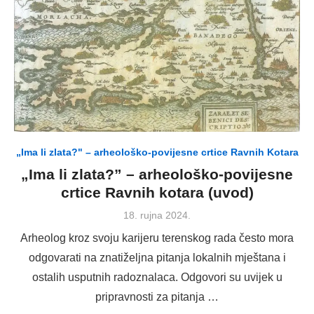
„Ima li zlata?" – arheološko-povijesne crtice Ravnih Kotara
„Ima li zlata?” – arheološko-povijesne
crtice Ravnih kotara (uvod)
Posted
18. rujna 2024.
on
Arheolog kroz svoju karijeru terenskog rada često mora
odgovarati na znatiželjna pitanja lokalnih mještana i
ostalih usputnih radoznalaca. Odgovori su uvijek u
pripravnosti za pitanja …