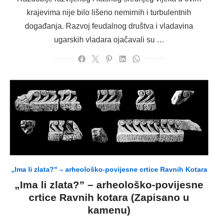
krajevima nije bilo lišeno nemirnih i turbulentnih
događanja. Razvoj feudalnog društva i vladavina
ugarskih vladara ojačavali su …
„Ima li zlata?" – arheološko-povijesne crtice Ravnih Kotara
„Ima li zlata?” – arheološko-povijesne
crtice Ravnih kotara (Zapisano u
kamenu)