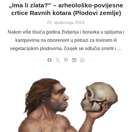
„Ima li zlata?” – arheološko-povijesne
crtice Ravnih kotara (Plodovi zemlje)
Posted
23. studenoga 2024.
on
Nakon više tisuća godina življenja i boravka u spiljama i
kampovima na otvorenom u potrazi za lovinom ili
vegetacijskim plodovima, čovjek se odlučio smiriti i …