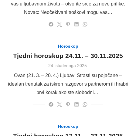
vas u ljubavnom životu – otvorite srce za nove prilike.
Novac: Neočekivani troškovi mogu vas…
Horoskop
Tjedni horoskop 24.11. – 30.11.2025
Posted
24. studenoga 2025.
on
Ovan (21. 3. – 20. 4.) Ljubav: Strasti su pojačane –
idealan trenutak za iskren razgovor s partnerom ili hrabri
prvi korak ako ste slobodni.…
Horoskop
Tjedni horoskop 17.11. – 23.11.2025