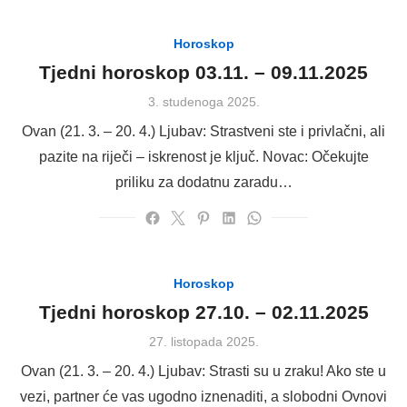
Horoskop
Tjedni horoskop 03.11. – 09.11.2025
Posted
3. studenoga 2025.
on
Ovan (21. 3. – 20. 4.) Ljubav: Strastveni ste i privlačni, ali
pazite na riječi – iskrenost je ključ. Novac: Očekujte
priliku za dodatnu zaradu…
Horoskop
Tjedni horoskop 27.10. – 02.11.2025
Posted
27. listopada 2025.
on
Ovan (21. 3. – 20. 4.) Ljubav: Strasti su u zraku! Ako ste u
vezi, partner će vas ugodno iznenaditi, a slobodni Ovnovi