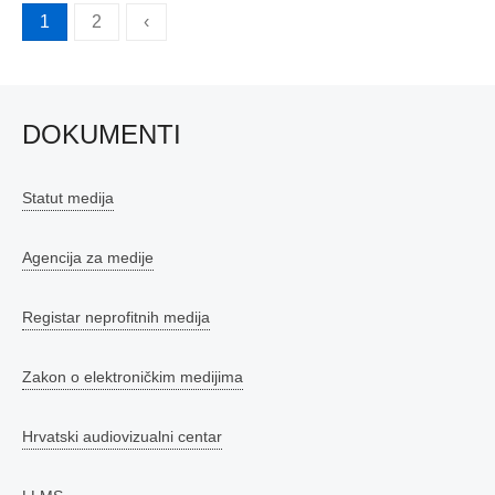
Brojevi
1
2
‹
stranica
objava
DOKUMENTI
Statut medija
Agencija za medije
Registar neprofitnih medija
Zakon o elektroničkim medijima
Hrvatski audiovizualni centar