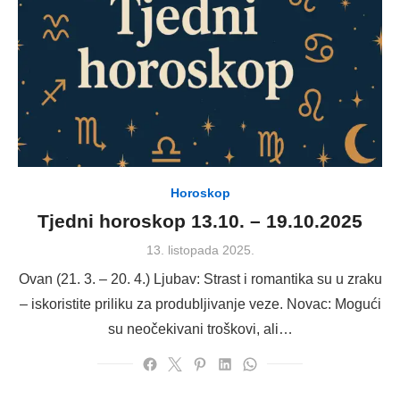
Horoskop
Tjedni horoskop 13.10. – 19.10.2025
Posted
13. listopada 2025.
on
Ovan (21. 3. – 20. 4.) Ljubav: Strast i romantika su u zraku
– iskoristite priliku za produbljivanje veze. Novac: Mogući
su neočekivani troškovi, ali…