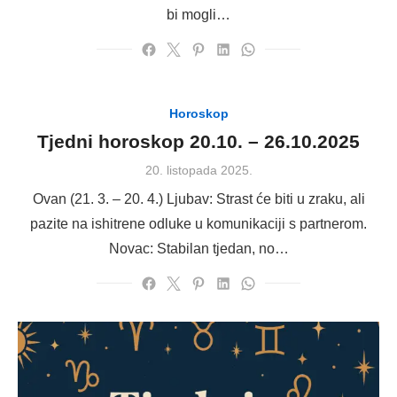
bi mogli…
Horoskop
Tjedni horoskop 20.10. – 26.10.2025
Posted
20. listopada 2025.
on
Ovan (21. 3. – 20. 4.) Ljubav: Strast će biti u zraku, ali
pazite na ishitrene odluke u komunikaciji s partnerom.
Novac: Stabilan tjedan, no…