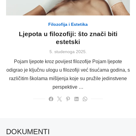
Filozofija i Estetika
Ljepota u filozofiji: što znači biti
estetski
Posted
5. studenoga 2025.
on
Pojam ljepote kroz povijest filozofije Pojam ljepote
odigrao je ključnu ulogu u filozofiji već tisućama godina, s
različitim školama mišljenja koje su pružile jedinstvene
perspektive …
DOKUMENTI