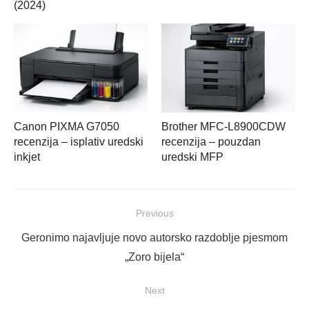
(2024)
Canon PIXMA G7050
Brother MFC-L8900CDW
recenzija – isplativ uredski
recenzija – pouzdan
inkjet
uredski MFP
Navigacija
Previous
objava
Previous
Geronimo najavljuje novo autorsko razdoblje pjesmom
post:
„Zoro bijela“
Next