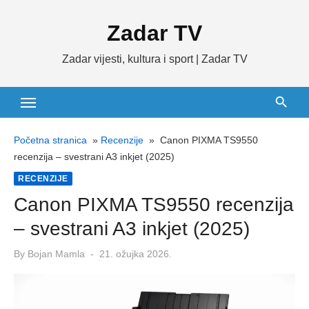
Skip
Zadar TV
to
content
Zadar vijesti, kultura i sport | Zadar TV
Početna stranica
»
Recenzije
»
Canon PIXMA TS9550
recenzija – svestrani A3 inkjet (2025)
RECENZIJE
Canon PIXMA TS9550 recenzija
– svestrani A3 inkjet (2025)
Posted
By
Bojan Mamla
21. ožujka 2026.
on