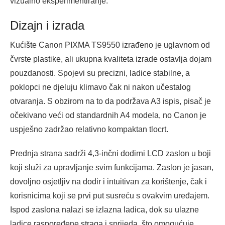
vizualno eksperimentiranje.
Dizajn i izrada
Kućište Canon PIXMA TS9550 izrađeno je uglavnom od
čvrste plastike, ali ukupna kvaliteta izrade ostavlja dojam
pouzdanosti. Spojevi su precizni, ladice stabilne, a
poklopci ne djeluju klimavo čak ni nakon učestalog
otvaranja. S obzirom na to da podržava A3 ispis, pisač je
očekivano veći od standardnih A4 modela, no Canon je
uspješno zadržao relativno kompaktan tlocrt.
Prednja strana sadrži 4,3-inčni dodirni LCD zaslon u boji
koji služi za upravljanje svim funkcijama. Zaslon je jasan,
dovoljno osjetljiv na dodir i intuitivan za korištenje, čak i
korisnicima koji se prvi put susreću s ovakvim uređajem.
Ispod zaslona nalazi se izlazna ladica, dok su ulazne
ladice raspoređene straga i sprijeda, što omogućuje