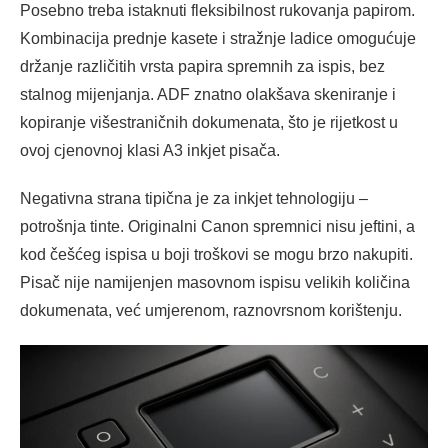
Posebno treba istaknuti fleksibilnost rukovanja papirom.
Kombinacija prednje kasete i stražnje ladice omogućuje
držanje različitih vrsta papira spremnih za ispis, bez
stalnog mijenjanja. ADF znatno olakšava skeniranje i
kopiranje višestraničnih dokumenata, što je rijetkost u
ovoj cjenovnoj klasi A3 inkjet pisača.
Negativna strana tipična je za inkjet tehnologiju –
potrošnja tinte. Originalni Canon spremnici nisu jeftini, a
kod češćeg ispisa u boji troškovi se mogu brzo nakupiti.
Pisač nije namijenjen masovnom ispisu velikih količina
dokumenata, već umjerenom, raznovrsnom korištenju.