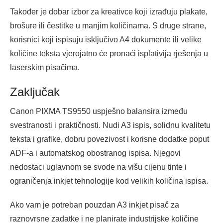
Također je dobar izbor za kreativce koji izrađuju plakate,
brošure ili čestitke u manjim količinama. S druge strane,
korisnici koji ispisuju isključivo A4 dokumente ili velike
količine teksta vjerojatno će pronaći isplativija rješenja u
laserskim pisačima.
Zaključak
Canon PIXMA TS9550 uspješno balansira između
svestranosti i praktičnosti. Nudi A3 ispis, solidnu kvalitetu
teksta i grafike, dobru povezivost i korisne dodatke poput
ADF-a i automatskog obostranog ispisa. Njegovi
nedostaci uglavnom se svode na višu cijenu tinte i
ograničenja inkjet tehnologije kod velikih količina ispisa.
Ako vam je potreban pouzdan A3 inkjet pisač za
raznovrsne zadatke i ne planirate industrijske količine