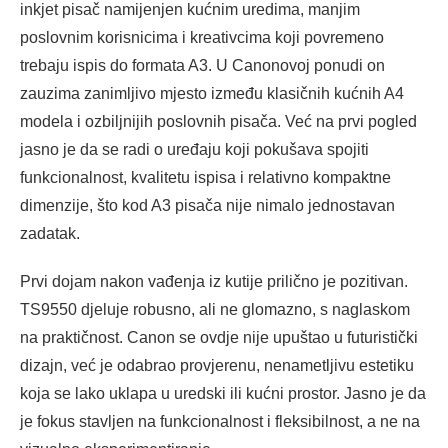
inkjet pisač namijenjen kućnim uredima, manjim
poslovnim korisnicima i kreativcima koji povremeno
trebaju ispis do formata A3. U Canonovoj ponudi on
zauzima zanimljivo mjesto između klasičnih kućnih A4
modela i ozbiljnijih poslovnih pisača. Već na prvi pogled
jasno je da se radi o uređaju koji pokušava spojiti
funkcionalnost, kvalitetu ispisa i relativno kompaktne
dimenzije, što kod A3 pisača nije nimalo jednostavan
zadatak.
Prvi dojam nakon vađenja iz kutije prilično je pozitivan.
TS9550 djeluje robusno, ali ne glomazno, s naglaskom
na praktičnost. Canon se ovdje nije upuštao u futuristički
dizajn, već je odabrao provjerenu, nenametljivu estetiku
koja se lako uklapa u uredski ili kućni prostor. Jasno je da
je fokus stavljen na funkcionalnost i fleksibilnost, a ne na