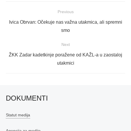
Navigacija
Previous
objava
Previous
Ivica Obrvan: Očekuje nas važna utakmica, ali spremni
post:
smo
Next
Next
ŽKK Zadar kadetkinje poražene od KAŽL-a u zaostaloj
post:
utakmici
DOKUMENTI
Statut medija
Agencija za medije