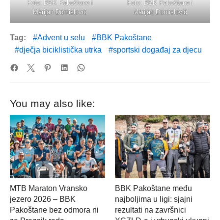
Foto: BBK Pakoštane i
Foto: BBK Pakoštane i
Marijan Domislović
Marijan Domislović
Tag:
Advent u selu
BBK Pakoštane
dječja biciklistička utrka
sportski događaj za djecu
You may also like:
MTB Maraton Vransko
BBK Pakoštane među
jezero 2026 – BBK
najboljima u ligi: sjajni
Pakoštane bez odmora ni
rezultati na završnici