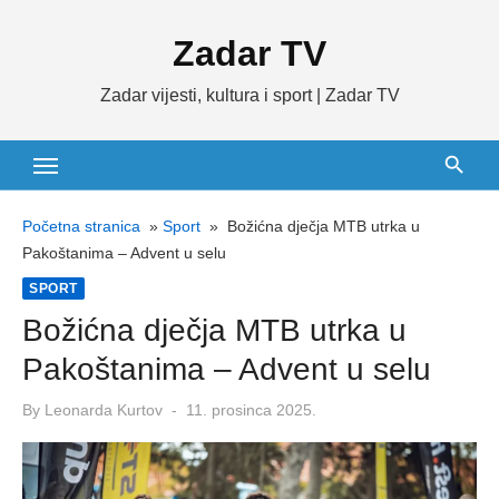
Skip
Zadar TV
to
content
Zadar vijesti, kultura i sport | Zadar TV
Početna stranica
»
Sport
»
Božićna dječja MTB utrka u
Pakoštanima – Advent u selu
SPORT
Božićna dječja MTB utrka u
Pakoštanima – Advent u selu
Posted
By
Leonarda Kurtov
11. prosinca 2025.
on