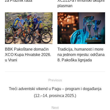
za Praznik rada
XCZLD-a i vrhunski ukupni
plasman
BBK Pakoštane domaćin
Tradicija, humanost i more
XCO Kupa Hrvatske 2026.
na jednom mjestu: održana
u Vrani
8. Pakoška lignjada
Navigacija
Previous
objava
Previous
Treći adventski vikend u Pagu – program i događanja
post:
(12.–14. prosinca 2025.)
Next