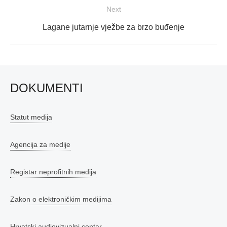
Next
Next
Lagane jutarnje vježbe za brzo buđenje
post:
DOKUMENTI
Statut medija
Agencija za medije
Registar neprofitnih medija
Zakon o elektroničkim medijima
Hrvatski audiovizualni centar