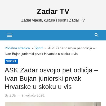
Skip
Zadar TV
to
content
Zadar vijesti, kultura i sport | Zadar TV
Početna stranica
»
Sport
»
ASK Zadar osvojio pet odličja –
Ivan Bujan juniorski prvak Hrvatske u skoku u vis
SPORT
ASK Zadar osvojio pet odličja –
Ivan Bujan juniorski prvak
Hrvatske u skoku u vis
Posted
By
ZDtv
9. veljače 2026.
on