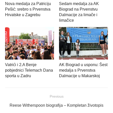
Nova medalja za Patriciju
Sedam medalja za AK
Pešić: srebro s Prvenstva
Biograd na Prvenstvu
Hrvatske u Zagrebu
Dalmacije za limače i
limačice
Vatrići i 2.A Benje
AK Biograd u usponu: Šest
pobjednici Telemach Dana
medalja s Prvenstva
sporta u Zadru
Dalmacije u Makarskoj
Navigacija
Previous
objava
Previous
Reese Witherspoon biografija – Kompletan životopis
post: