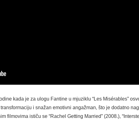
godine kada je za ulogu Fantine u mjuziklu “Les Misérables” osv
u transformaciju i snažan emotivni angažman, što je dodatno nag
filmovima ističu se “Rachel Getting Married” (2008.), “Interstel