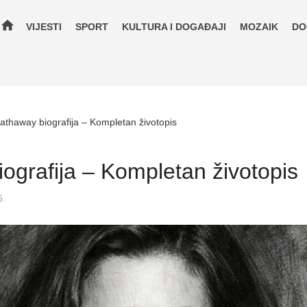
home
VIJESTI
SPORT
KULTURA I DOGAĐAJI
MOZAIK
DO
thaway biografija – Kompletan životopis
grafija – Kompletan životopis
6.