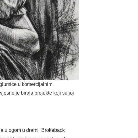
us glumice u komercijalnim
jesno je birala projekte koji su joj
ila ulogom u drami “Brokeback