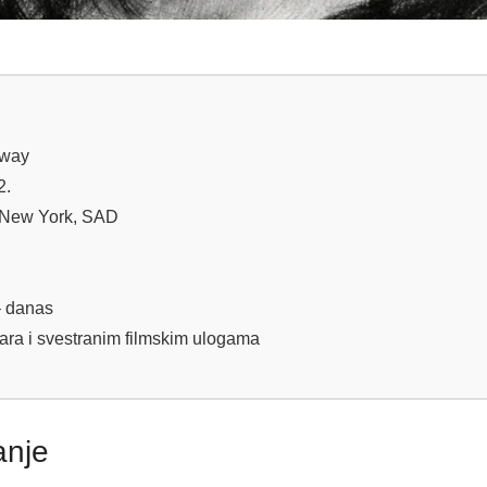
way
2.
 New York, SAD
– danas
ara i svestranim filmskim ulogama
anje