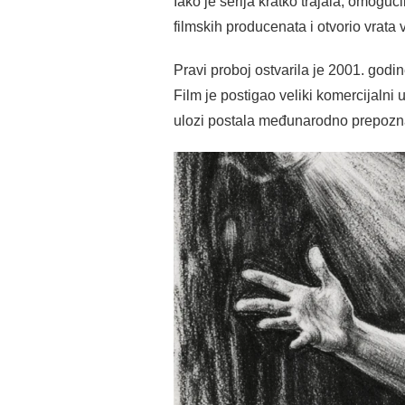
Iako je serija kratko trajala, omogu
filmskih producenata i otvorio vrata
Pravi proboj ostvarila je 2001. godi
Film je postigao veliki komercijalni 
ulozi postala međunarodno prepoznat