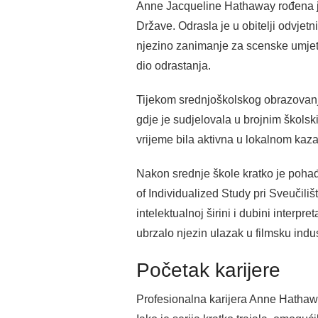
Anne Jacqueline Hathaway rođena j
Države. Odrasla je u obitelji odvje
njezino zanimanje za scenske umjetno
dio odrastanja.
Tijekom srednjoškolskog obrazovanja
gdje je sudjelovala u brojnim školsk
vrijeme bila aktivna u lokalnom kaz
Nakon srednje škole kratko je pohađ
of Individualized Study pri Sveučili
intelektualnoj širini i dubini interp
ubrzalo njezin ulazak u filmsku indus
Početak karijere
Profesionalna karijera Anne Hathaway