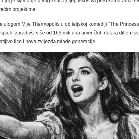
ćila joj je stjecanje prvog značajnijeg iskustva pred kamerama.
 većim projektima.
ne ulogom Mije Thermopolis u obiteljskoj komediji “The Princess 
uspjeh, zaradivši više od 165 milijuna američkih dolara diljem sv
ljivo lice i nova zvijezda mlađe generacije.