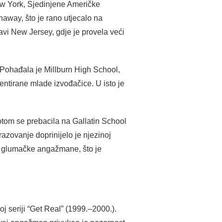
w York, Sjedinjene Američke
away, što je rano utjecalo na
žavi New Jersey, gdje je provela veći
 Pohađala je Millburn High School,
entirane mlade izvođačice. U isto je
otom se prebacila na Gallatin School
razovanje doprinijelo je njezinoj
lne glumačke angažmane, što je
j seriji “Get Real” (1999.–2000.).