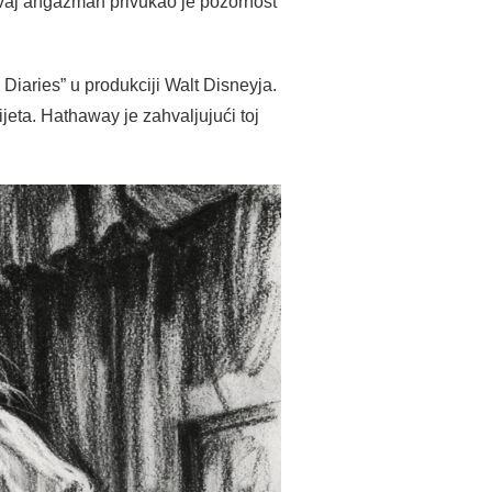
 Ovaj angažman privukao je pozornost
Diaries” u produkciji Walt Disneyja.
ijeta. Hathaway je zahvaljujući toj