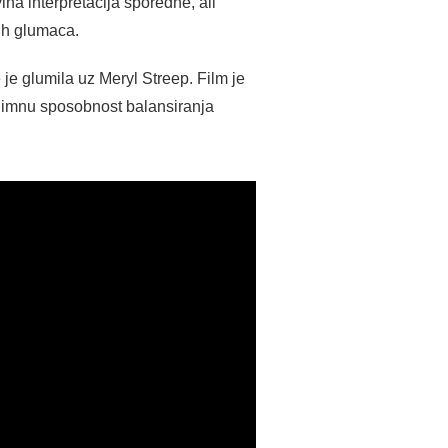
na interpretacija sporedne, ali
nih glumaca.
je glumila uz Meryl Streep. Film je
znimnu sposobnost balansiranja