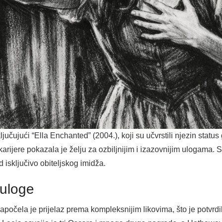
ključujući “Ella Enchanted” (2004.), koji su učvrstili njezin stat
karijere pokazala je želju za ozbiljnijim i izazovnijim ulogama. Sv
 isključivo obiteljskog imidža.
 uloge
očela je prijelaz prema kompleksnijim likovima, što je potvrd