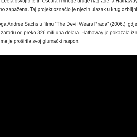
a Leeja osvojio je tri Oscara i mnoge druge nagrade, a Hathawayi
no zapažena. Taj projekt označio je njezin ulazak u krug ozbilj
loga Andree Sachs u filmu “The Devil Wears Prada” (2006.), gdje 
je zaradu od preko 326 milijuna dolara. Hathaway je pokazala i
me je proširila svoj glumački raspon.