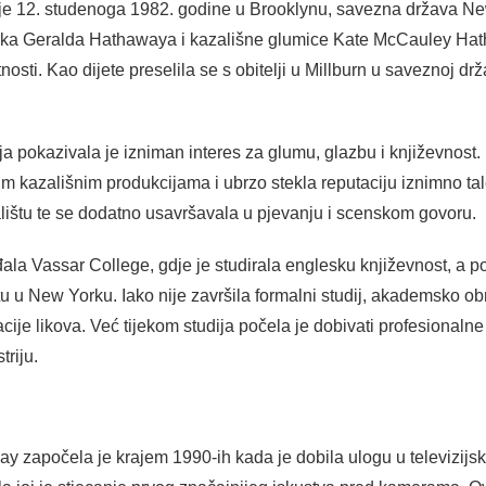
e 12. studenoga 1982. godine u Brooklynu, savezna država Ne
tnika Geralda Hathawaya i kazališne glumice Kate McCauley Hath
sti. Kao dijete preselila se s obitelji u Millburn u saveznoj dr
 pokazivala je izniman interes za glumu, glazbu i književnost.
im kazališnim produkcijama i ubrzo stekla reputaciju iznimno tal
alištu te se dodatno usavršavala u pjevanju i scenskom govoru.
ala Vassar College, gdje je studirala englesku književnost, a p
štu u New Yorku. Iako nije završila formalni studij, akademsko ob
retacije likova. Već tijekom studija počela je dobivati profesiona
triju.
 započela je krajem 1990-ih kada je dobila ulogu u televizijsko