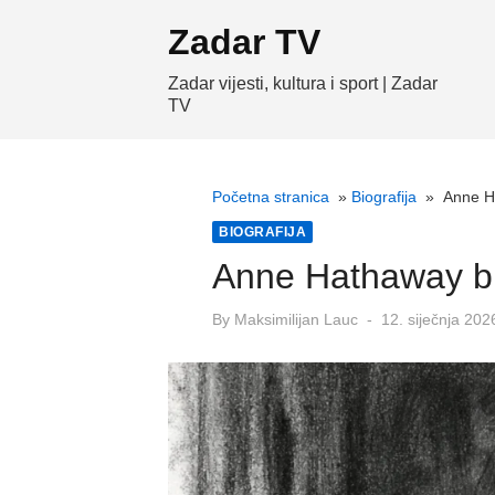
Skip
Zadar TV
to
content
Zadar vijesti, kultura i sport | Zadar
TV
Početna stranica
»
Biografija
»
Anne Ha
BIOGRAFIJA
Anne Hathaway bio
Posted
By
Maksimilijan Lauc
12. siječnja 202
on