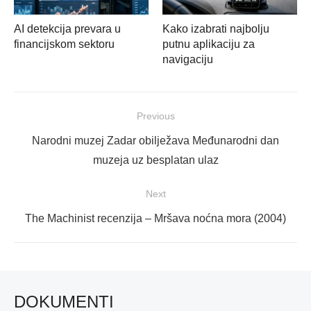
AI detekcija prevara u
Kako izabrati najbolju
financijskom sektoru
putnu aplikaciju za
navigaciju
Navigacija
Previous
objava
Previous
Narodni muzej Zadar obilježava Međunarodni dan
post:
muzeja uz besplatan ulaz
Next
Next
The Machinist recenzija – Mršava noćna mora (2004)
post:
DOKUMENTI