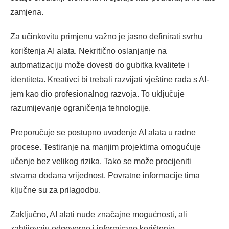
zamjena.
Za učinkovitu primjenu važno je jasno definirati svrhu
korištenja AI alata. Nekritično oslanjanje na
automatizaciju može dovesti do gubitka kvalitete i
identiteta. Kreativci bi trebali razvijati vještine rada s AI-
jem kao dio profesionalnog razvoja. To uključuje
razumijevanje ograničenja tehnologije.
Preporučuje se postupno uvođenje AI alata u radne
procese. Testiranje na manjim projektima omogućuje
učenje bez velikog rizika. Tako se može procijeniti
stvarna dodana vrijednost. Povratne informacije tima
ključne su za prilagodbu.
Zaključno, AI alati nude značajne mogućnosti, ali
zahtijevaju odgovorno i informirano korištenje.