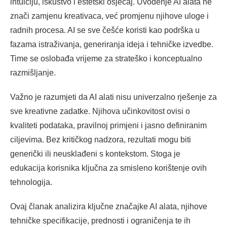
intuiciju, iskustvo i estetski osjećaj. Uvođenje AI alata ne
znači zamjenu kreativaca, već promjenu njihove uloge i
radnih procesa. AI se sve češće koristi kao podrška u
fazama istraživanja, generiranja ideja i tehničke izvedbe.
Time se oslobađa vrijeme za strateško i konceptualno
razmišljanje.
Važno je razumjeti da AI alati nisu univerzalno rješenje za
sve kreativne zadatke. Njihova učinkovitost ovisi o
kvaliteti podataka, pravilnoj primjeni i jasno definiranim
ciljevima. Bez kritičkog nadzora, rezultati mogu biti
generički ili neusklađeni s kontekstom. Stoga je
edukacija korisnika ključna za smisleno korištenje ovih
tehnologija.
Ovaj članak analizira ključne značajke AI alata, njihove
tehničke specifikacije, prednosti i ograničenja te ih