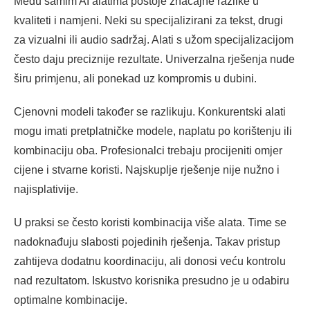
Među samim AI alatima postoje značajne razlike u
kvaliteti i namjeni. Neki su specijalizirani za tekst, drugi
za vizualni ili audio sadržaj. Alati s užom specijalizacijom
često daju preciznije rezultate. Univerzalna rješenja nude
širu primjenu, ali ponekad uz kompromis u dubini.
Cjenovni modeli također se razlikuju. Konkurentski alati
mogu imati pretplatničke modele, naplatu po korištenju ili
kombinaciju oba. Profesionalci trebaju procijeniti omjer
cijene i stvarne koristi. Najskuplje rješenje nije nužno i
najisplativije.
U praksi se često koristi kombinacija više alata. Time se
nadoknađuju slabosti pojedinih rješenja. Takav pristup
zahtijeva dodatnu koordinaciju, ali donosi veću kontrolu
nad rezultatom. Iskustvo korisnika presudno je u odabiru
optimalne kombinacije.