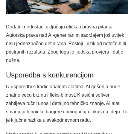
Dodatni nedostaci uključuju etička i pravna pitanja.
Autorska prava nad AI-generiranim sadržajem još uvijek
nisu jednoznačno definirana. Postoji i rizik od netočnih ili
pristranih rezultata. Zbog toga je ljudska provjera i dalje
nužna.
Usporedba s konkurencijom
U usporedbi s tradicionalnim alatima, AI rješenja nude
znatno veću brzinu i fleksibilnost. Klasični softver
zahtijeva ručni unos i detaljno tehničko znanje. AI alati
smanjuju tehničke barijere i omogućuju fokus na ideju. To
je ključna razlika u svakodnevnom radu.