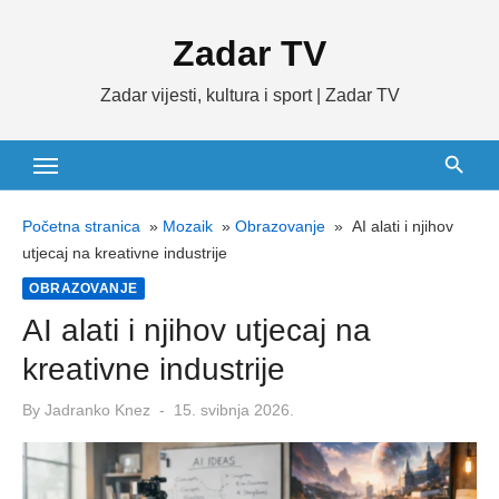
Skip
Zadar TV
to
content
Zadar vijesti, kultura i sport | Zadar TV
Početna stranica
»
Mozaik
»
Obrazovanje
»
AI alati i njihov
utjecaj na kreativne industrije
OBRAZOVANJE
AI alati i njihov utjecaj na
kreativne industrije
Posted
By
Jadranko Knez
15. svibnja 2026.
on