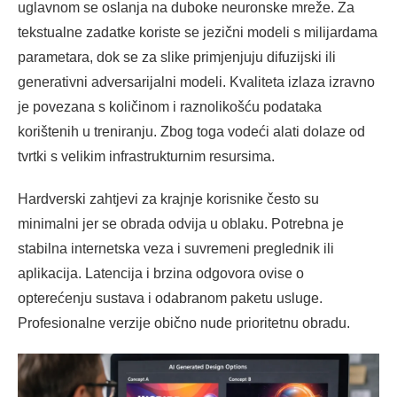
uglavnom se oslanja na duboke neuronske mreže. Za
tekstualne zadatke koriste se jezični modeli s milijardama
parametara, dok se za slike primjenjuju difuzijski ili
generativni adversarijalni modeli. Kvaliteta izlaza izravno
je povezana s količinom i raznolikošću podataka
korištenih u treniranju. Zbog toga vodeći alati dolaze od
tvrtki s velikim infrastrukturnim resursima.
Hardverski zahtjevi za krajnje korisnike često su
minimalni jer se obrada odvija u oblaku. Potrebna je
stabilna internetska veza i suvremeni preglednik ili
aplikacija. Latencija i brzina odgovora ovise o
opterećenju sustava i odabranom paketu usluge.
Profesionalne verzije obično nude prioritetnu obradu.