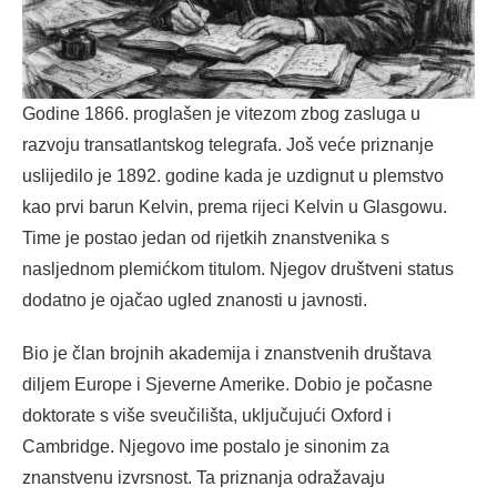
Godine 1866. proglašen je vitezom zbog zasluga u
razvoju transatlantskog telegrafa. Još veće priznanje
uslijedilo je 1892. godine kada je uzdignut u plemstvo
kao prvi barun Kelvin, prema rijeci Kelvin u Glasgowu.
Time je postao jedan od rijetkih znanstvenika s
nasljednom plemićkom titulom. Njegov društveni status
dodatno je ojačao ugled znanosti u javnosti.
Bio je član brojnih akademija i znanstvenih društava
diljem Europe i Sjeverne Amerike. Dobio je počasne
doktorate s više sveučilišta, uključujući Oxford i
Cambridge. Njegovo ime postalo je sinonim za
znanstvenu izvrsnost. Ta priznanja odražavaju