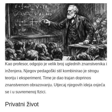
Kao profesor, odgojio je velik broj uglednih znanstvenika i
inženjera. Njegov pedagoški stil kombinirao je strogu
teoriju i eksperiment. Time je dao trajan doprinos
znanstvenom obrazovanju. Utjecaj njegovih ideja osjeća
se i u suvremenoj fizici.
Privatni život