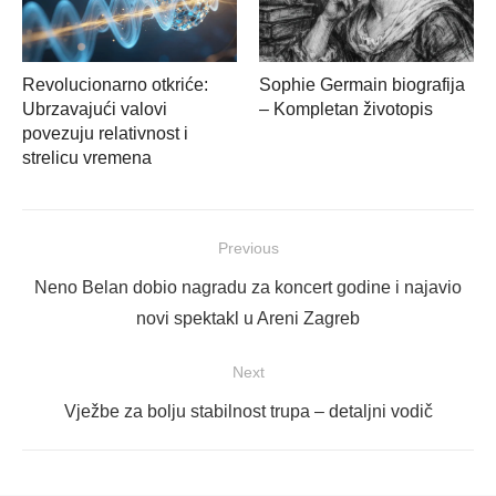
Revolucionarno otkriće:
Sophie Germain biografija
Ubrzavajući valovi
– Kompletan životopis
povezuju relativnost i
strelicu vremena
Navigacija
Previous
objava
Previous
Neno Belan dobio nagradu za koncert godine i najavio
post:
novi spektakl u Areni Zagreb
Next
Next
Vježbe za bolju stabilnost trupa – detaljni vodič
post: