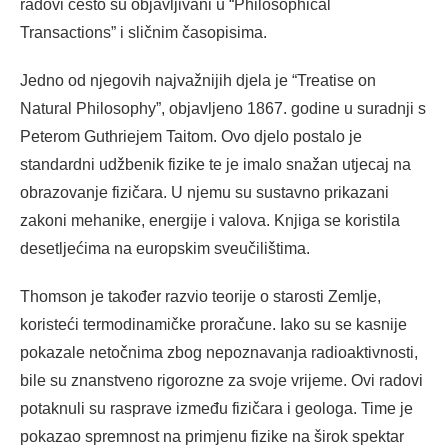
radovi često su objavljivani u “Philosophical
Transactions” i sličnim časopisima.
Jedno od njegovih najvažnijih djela je “Treatise on
Natural Philosophy”, objavljeno 1867. godine u suradnji s
Peterom Guthriejem Taitom. Ovo djelo postalo je
standardni udžbenik fizike te je imalo snažan utjecaj na
obrazovanje fizičara. U njemu su sustavno prikazani
zakoni mehanike, energije i valova. Knjiga se koristila
desetljećima na europskim sveučilištima.
Thomson je također razvio teorije o starosti Zemlje,
koristeći termodinamičke proračune. Iako su se kasnije
pokazale netočnima zbog nepoznavanja radioaktivnosti,
bile su znanstveno rigorozne za svoje vrijeme. Ovi radovi
potaknuli su rasprave između fizičara i geologa. Time je
pokazao spremnost na primjenu fizike na širok spektar