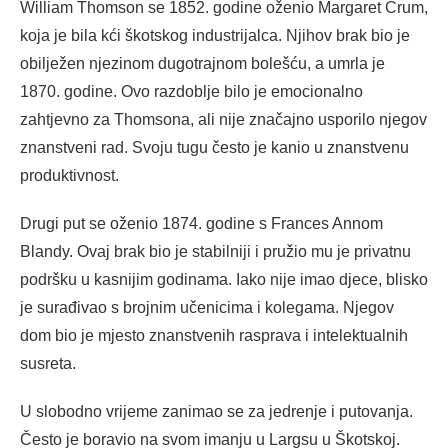
William Thomson se 1852. godine oženio Margaret Crum,
koja je bila kći škotskog industrijalca. Njihov brak bio je
obilježen njezinom dugotrajnom bolešću, a umrla je
1870. godine. Ovo razdoblje bilo je emocionalno
zahtjevno za Thomsona, ali nije značajno usporilo njegov
znanstveni rad. Svoju tugu često je kanio u znanstvenu
produktivnost.
Drugi put se oženio 1874. godine s Frances Annom
Blandy. Ovaj brak bio je stabilniji i pružio mu je privatnu
podršku u kasnijim godinama. Iako nije imao djece, blisko
je surađivao s brojnim učenicima i kolegama. Njegov
dom bio je mjesto znanstvenih rasprava i intelektualnih
susreta.
U slobodno vrijeme zanimao se za jedrenje i putovanja.
Često je boravio na svom imanju u Largsu u Škotskoj.