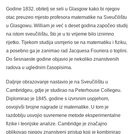
Godine 1832. obitelj se seli u Glasgow kako bi njegov
otac preuzeo mjesto profesora matematike na Sveučilištu
u Glasgowu. William je već s deset godina započeo studij
na istom sveučilištu, što je u to vrijeme bilo iznimno
rijetko. Tijekom studija usmjerio se na matematiku i fiziku,
a posebno ga je zanimao rad Jacquesa Fouriera o toplini.
Do šesnaeste godine objavio je nekoliko znanstvenih
radova u uglednim časopisima.
Daljnje obrazovanje nastavio je na Sveučilištu u
Cambridgeu, gdje je studirao na Peterhouse Collegeu.
Diplomirao je 1845. godine s izvrsnim uspjehom,
osvojivši brojne nagrade iz matematike. U tom je
razdoblju usvojio suvremene metode eksperimentalne
fizike i teorijske analize. Cambridge je značajno
oblikovao njegov znanstveni pristup koji je kombinirao