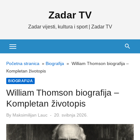
Skip
Zadar TV
to
content
Zadar vijesti, kultura i sport | Zadar TV
Početna stranica
»
Biografija
»
William Thomson biografija –
Kompletan životopis
BIOGRAFIJA
William Thomson biografija –
Kompletan životopis
Posted
By
Maksimilijan Lauc
20. svibnja 2026.
on