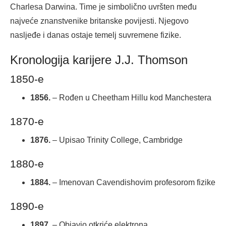
Charlesa Darwina. Time je simbolično uvršten među
najveće znanstvenike britanske povijesti. Njegovo
nasljeđe i danas ostaje temelj suvremene fizike.
Kronologija karijere J.J. Thomson
1850-e
1856.
– Rođen u Cheetham Hillu kod Manchestera
1870-e
1876.
– Upisao Trinity College, Cambridge
1880-e
1884.
– Imenovan Cavendishovim profesorom fizike
1890-e
1897.
– Objavio otkriće elektrona