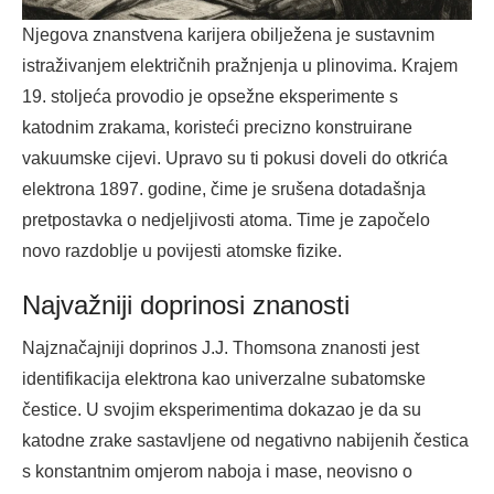
Njegova znanstvena karijera obilježena je sustavnim
istraživanjem električnih pražnjenja u plinovima. Krajem
19. stoljeća provodio je opsežne eksperimente s
katodnim zrakama, koristeći precizno konstruirane
vakuumske cijevi. Upravo su ti pokusi doveli do otkrića
elektrona 1897. godine, čime je srušena dotadašnja
pretpostavka o nedjeljivosti atoma. Time je započelo
novo razdoblje u povijesti atomske fizike.
Najvažniji doprinosi znanosti
Najznačajniji doprinos J.J. Thomsona znanosti jest
identifikacija elektrona kao univerzalne subatomske
čestice. U svojim eksperimentima dokazao je da su
katodne zrake sastavljene od negativno nabijenih čestica
s konstantnim omjerom naboja i mase, neovisno o