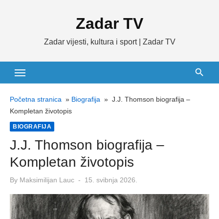
Skip
Zadar TV
to
content
Zadar vijesti, kultura i sport | Zadar TV
Početna stranica
»
Biografija
»
J.J. Thomson biografija –
Kompletan životopis
BIOGRAFIJA
J.J. Thomson biografija –
Kompletan životopis
Posted
By
Maksimilijan Lauc
15. svibnja 2026.
on