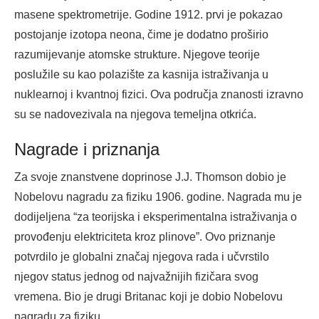
masene spektrometrije. Godine 1912. prvi je pokazao
postojanje izotopa neona, čime je dodatno proširio
razumijevanje atomske strukture. Njegove teorije
poslužile su kao polazište za kasnija istraživanja u
nuklearnoj i kvantnoj fizici. Ova područja znanosti izravno
su se nadovezivala na njegova temeljna otkrića.
Nagrade i priznanja
Za svoje znanstvene doprinose J.J. Thomson dobio je
Nobelovu nagradu za fiziku 1906. godine. Nagrada mu je
dodijeljena “za teorijska i eksperimentalna istraživanja o
provođenju elektriciteta kroz plinove”. Ovo priznanje
potvrdilo je globalni značaj njegova rada i učvrstilo
njegov status jednog od najvažnijih fizičara svog
vremena. Bio je drugi Britanac koji je dobio Nobelovu
nagradu za fiziku.