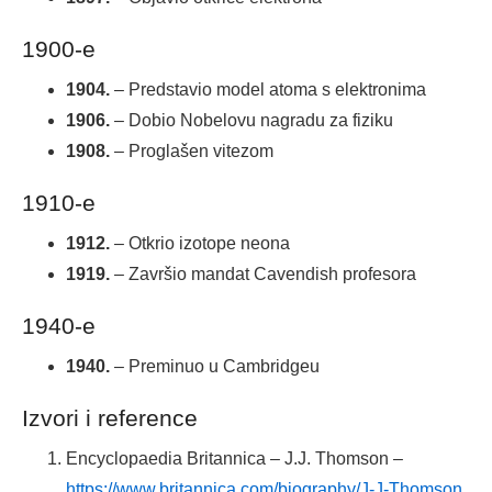
1900-e
1904.
– Predstavio model atoma s elektronima
1906.
– Dobio Nobelovu nagradu za fiziku
1908.
– Proglašen vitezom
1910-e
1912.
– Otkrio izotope neona
1919.
– Završio mandat Cavendish profesora
1940-e
1940.
– Preminuo u Cambridgeu
Izvori i reference
Encyclopaedia Britannica – J.J. Thomson –
https://www.britannica.com/biography/J-J-Thomson