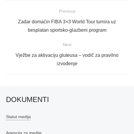
Navigacija
Previous
objava
Previous
Zadar domaćin FIBA 3×3 World Tour turnira uz
post:
besplatan sportsko-glazbeni program
Next
Next
Vježbe za aktivaciju gluteusa – vodič za pravilno
post:
izvođenje
DOKUMENTI
Statut medija
Agencija za medije