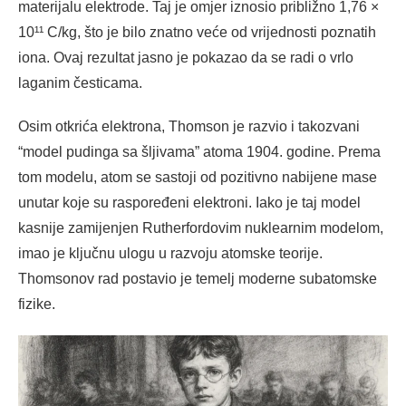
materijalu elektrode. Taj je omjer iznosio približno 1,76 ×
10¹¹ C/kg, što je bilo znatno veće od vrijednosti poznatih
iona. Ovaj rezultat jasno je pokazao da se radi o vrlo
laganim česticama.
Osim otkrića elektrona, Thomson je razvio i takozvani
“model pudinga sa šljivama” atoma 1904. godine. Prema
tom modelu, atom se sastoji od pozitivno nabijene mase
unutar koje su raspoređeni elektroni. Iako je taj model
kasnije zamijenjen Rutherfordovim nuklearnim modelom,
imao je ključnu ulogu u razvoju atomske teorije.
Thomsonov rad postavio je temelj moderne subatomske
fizike.