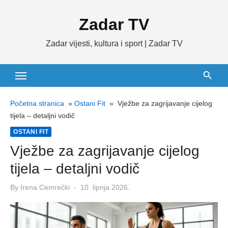
Skip
Zadar TV
to
content
Zadar vijesti, kultura i sport | Zadar TV
Početna stranica
»
Ostani Fit
»
Vježbe za zagrijavanje cijelog
tijela – detaljni vodič
OSTANI FIT
Vježbe za zagrijavanje cijelog
tijela – detaljni vodič
Posted
By
Irena Cemrečki
10. lipnja 2026.
on