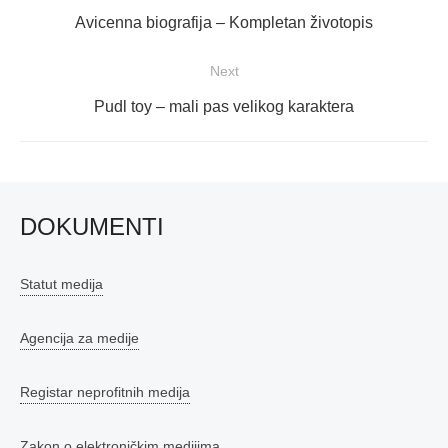
objava
Previous
Avicenna biografija – Kompletan životopis
post:
Next
Next
Pudl toy – mali pas velikog karaktera
post:
DOKUMENTI
Statut medija
Agencija za medije
Registar neprofitnih medija
Zakon o elektroničkim medijima