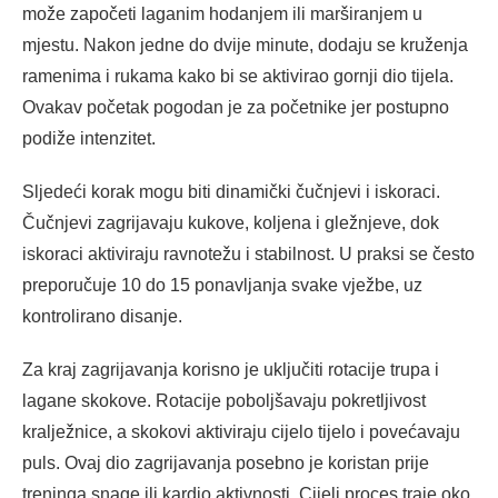
može započeti laganim hodanjem ili marširanjem u
mjestu. Nakon jedne do dvije minute, dodaju se kruženja
ramenima i rukama kako bi se aktivirao gornji dio tijela.
Ovakav početak pogodan je za početnike jer postupno
podiže intenzitet.
Sljedeći korak mogu biti dinamički čučnjevi i iskoraci.
Čučnjevi zagrijavaju kukove, koljena i gležnjeve, dok
iskoraci aktiviraju ravnotežu i stabilnost. U praksi se često
preporučuje 10 do 15 ponavljanja svake vježbe, uz
kontrolirano disanje.
Za kraj zagrijavanja korisno je uključiti rotacije trupa i
lagane skokove. Rotacije poboljšavaju pokretljivost
kralježnice, a skokovi aktiviraju cijelo tijelo i povećavaju
puls. Ovaj dio zagrijavanja posebno je koristan prije
treninga snage ili kardio aktivnosti. Cijeli proces traje oko