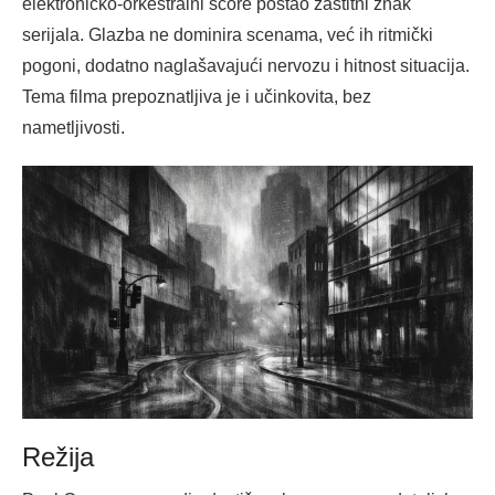
elektroničko-orkestralni score postao zaštitni znak
serijala. Glazba ne dominira scenama, već ih ritmički
pogoni, dodatno naglašavajući nervozu i hitnost situacija.
Tema filma prepoznatljiva je i učinkovita, bez
nametljivosti.
Režija