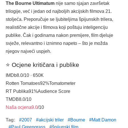
The Bourne Ultimatum
nije samo sjajan završetak
trilogije, već i jedan od najboljih akcijskih filmova 21.
stoljeća. Preporučuje se ljubiteljima špijunskih trilera,
realistične akcije i filmova koji poštuju inteligenciju
publike. Čak i godinama nakon premijere, film djeluje
svježe, relevantno i iznimno napeto – što je možda
njegov najveći uspjeh.
⭐ Ocjene kritičara i publike
IMDb
8.0
/10 · 650K
Rotten Tomatoes
92%
Tomatometer
RT Publika
91%
Audience Score
TMDB
8.0
/10
Naša ocjena
9.0
/10
Tag:
2007
akcijski triler
Bourne
Matt Damon
Paul Greengrass
špijunski film