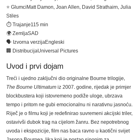
⭐ Glumci
Matt Damon, Joan Allen, David Strathairn, Julia
Stiles
⏱ Trajanje
115 min
🌍 Zemlja
SAD
🗣 Izvorna verzija
Engleski
🏢 Distribucija
Universal Pictures
Uvod i prvi dojam
Treći i ujedno zaključni dio originalne Bourne trilogije,
The Bourne Ultimatum
iz 2007. godine, rijedak je primjer
blockbustera koji istovremeno podiže uloge, ubrzava
tempo i pritom ne gubi emocionalnu ni narativnu jasnoću.
Riječ je o filmu koji je redefinirao suvremeni akcijski triler,
ostavivši dubok trag na cijelom žanru. Bez nepotrebnog
uvoda i ekspozicije, film nas baca ravno u kaotični svijet
Jasona Bournea, lika koji je postao sinonim za