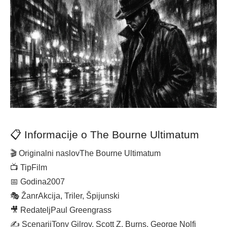
📋 Informacije o The Bourne Ultimatum
🎬 Originalni naslov
The Bourne Ultimatum
📺 Tip
Film
📅 Godina
2007
🎭 Žanr
Akcija, Triler, Špijunski
🎥 Redatelj
Paul Greengrass
✍️ Scenarij
Tony Gilroy, Scott Z. Burns, George Nolfi