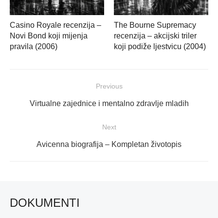
Casino Royale recenzija –
The Bourne Supremacy
Novi Bond koji mijenja
recenzija – akcijski triler
pravila (2006)
koji podiže ljestvicu (2004)
Navigacija
Previous
objava
Previous
Virtualne zajednice i mentalno zdravlje mladih
post:
Next
Next
Avicenna biografija – Kompletan životopis
post:
DOKUMENTI