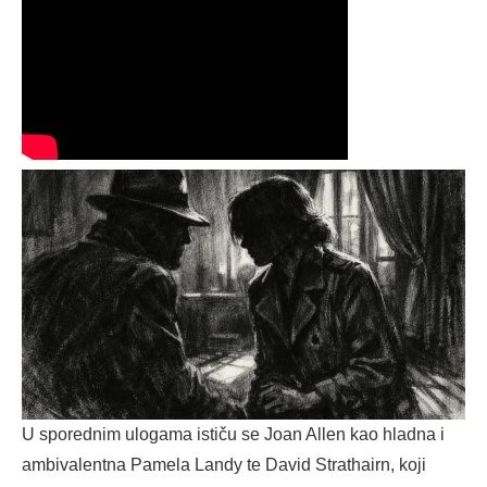
U sporednim ulogama ističu se Joan Allen kao hladna i
ambivalentna Pamela Landy te David Strathairn, koji