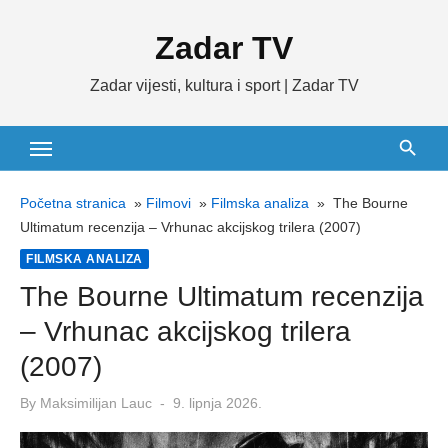
Skip
Zadar TV
to
content
Zadar vijesti, kultura i sport | Zadar TV
Početna stranica
»
Filmovi
»
Filmska analiza
»
The Bourne
Ultimatum recenzija – Vrhunac akcijskog trilera (2007)
FILMSKA ANALIZA
The Bourne Ultimatum recenzija
– Vrhunac akcijskog trilera
(2007)
Posted
By
Maksimilijan Lauc
9. lipnja 2026.
on