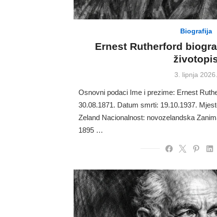
Biografija
Ernest Rutherford biogra
životopi
Posted
3. lipnja 2026
on
Osnovni podaci Ime i prezime: Ernest Ruth
30.08.1871. Datum smrti: 19.10.1937. Mjesto
Zeland Nacionalnost: novozelandska Zanimanj
1895 …