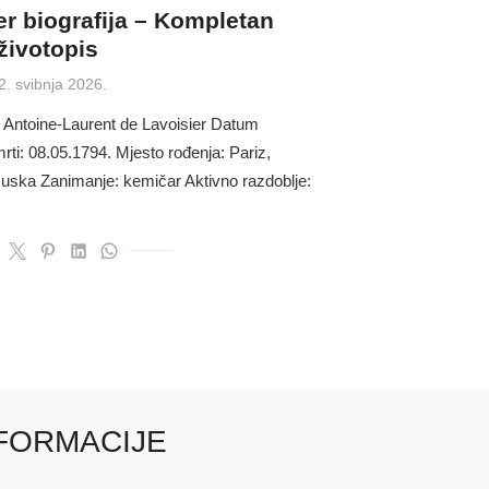
er biografija – Kompletan
životopis
osted
2. svibnja 2026.
n
 Antoine-Laurent de Lavoisier Datum
ti: 08.05.1794. Mjesto rođenja: Pariz,
uska Zanimanje: kemičar Aktivno razdoblje:
FORMACIJE