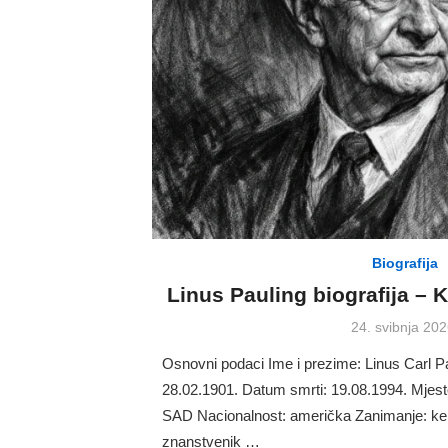
Biografija
Linus Pauling biografija – 
Posted
24. svibnja 202
on
Osnovni podaci Ime i prezime: Linus Carl P
28.02.1901. Datum smrti: 19.08.1994. Mjest
SAD Nacionalnost: američka Zanimanje: kem
znanstvenik …