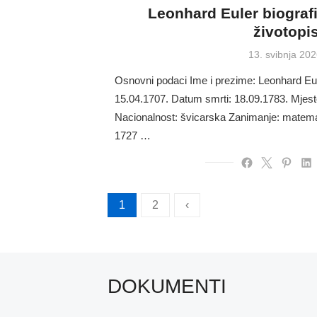
Leonhard Euler biograf
životopi
Posted
13. svibnja 202
on
Osnovni podaci Ime i prezime: Leonhard Eu
15.04.1707. Datum smrti: 18.09.1783. Mjest
Nacionalnost: švicarska Zanimanje: matemati
1727 …
Brojevi
1
2
‹
stranica
objava
DOKUMENTI