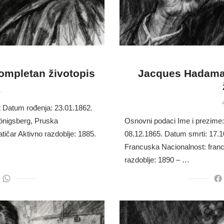
Kompletan životopis
Jacques Hadamar
.
t Datum rođenja: 23.01.1862.
Königsberg, Pruska
Osnovni podaci Ime i prezim
ičar Aktivno razdoblje: 1885.
08.12.1865. Datum smrti: 17.10
Francuska Nacionalnost: fran
razdoblje: 1890 – …