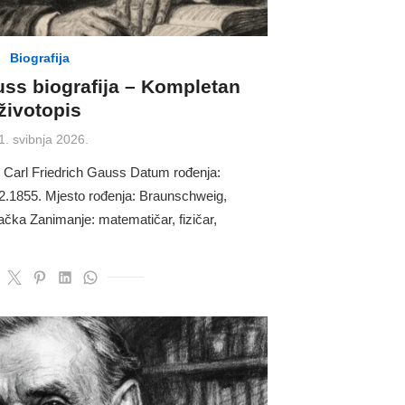
Biografija
uss biografija – Kompletan
životopis
osted
1. svibnja 2026.
n
 Carl Friedrich Gauss Datum rođenja:
2.1855. Mjesto rođenja: Braunschweig,
ka Zanimanje: matematičar, fizičar,