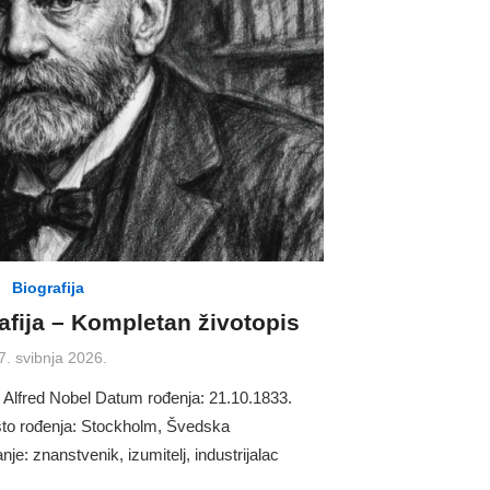
Biografija
afija – Kompletan životopis
osted
7. svibnja 2026.
n
 Alfred Nobel Datum rođenja: 21.10.1833.
sto rođenja: Stockholm, Švedska
e: znanstvenik, izumitelj, industrijalac