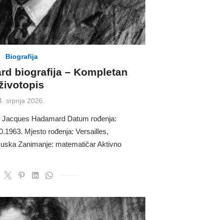
Biografija
d biografija – Kompletan
životopis
Posted
4. srpnja 2026.
on
e: Jacques Hadamard Datum rođenja:
.1963. Mjesto rođenja: Versailles,
cuska Zanimanje: matematičar Aktivno