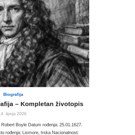
Biografija
afija – Kompletan životopis
Posted
14. lipnja 2026.
on
 Robert Boyle Datum rođenja: 25.01.1627.
to rođenja: Lismore, Irska Nacionalnost: