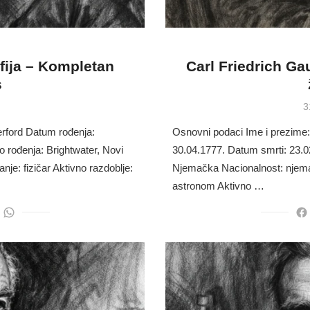
fija – Kompletan
Carl Friedrich Ga
s
P
.
3
o
erford Datum rođenja:
Osnovni podaci Ime i prezime:
 rođenja: Brightwater, Novi
30.04.1777. Datum smrti: 23.0
e: fizičar Aktivno razdoblje:
Njemačka Nacionalnost: njemač
astronom Aktivno …