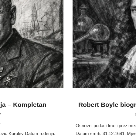
ija – Kompletan
Robert Boyle biogr
s
.
Osnovni podaci Ime i prezime:
ovič Korolev Datum rođenja:
Datum smrti: 31.12.1691. Mjes