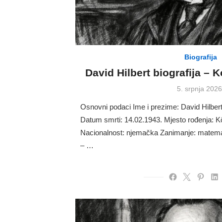
Biografija
David Hilbert biografija – 
Posted
5. srpnja 2026
on
Osnovni podaci Ime i prezime: David Hilber
Datum smrti: 14.02.1943. Mjesto rođenja: 
Nacionalnost: njemačka Zanimanje: matemat
– …