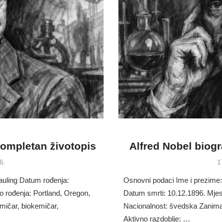
Kompletan životopis
Alfred Nobel biogr
P
6.
1
o
auling Datum rođenja:
Osnovni podaci Ime i prezime:
o rođenja: Portland, Oregon,
Datum smrti: 10.12.1896. Mje
ičar, biokemičar,
Nacionalnost: švedska Zanimanj
Aktivno razdoblje: …