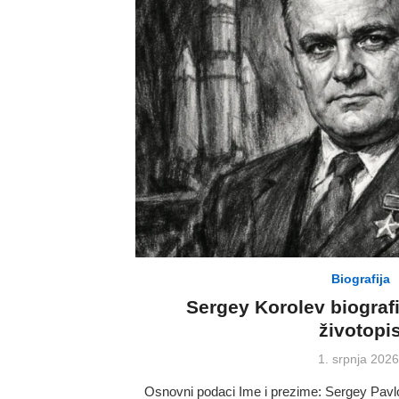
Biografija
Sergey Korolev biograf
životopi
Posted
1. srpnja 2026
on
Osnovni podaci Ime i prezime: Sergey Pavl