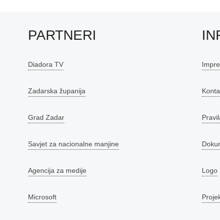
PARTNERI
IN
Diadora TV
Impr
Zadarska županija
Konta
Grad Zadar
Pravil
Savjet za nacionalne manjine
Doku
Agencija za medije
Logo
Microsoft
Proje