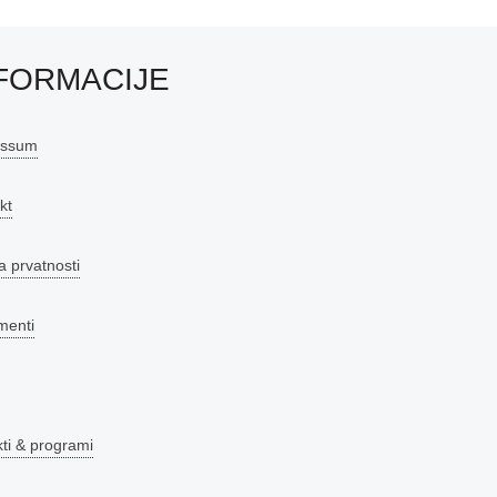
FORMACIJE
essum
kt
a prvatnosti
menti
kti & programi