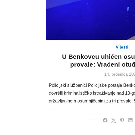
Vijesti
U Benkovcu uhićen osum
provale: Vraćeni otu
Posted
14. prosinca 20
on
Policijski službenici Policijske postaje Be
dovršili kriminalističko istraživanje nad 18-
državljaninom osumnjičenim za tri provale. 
…