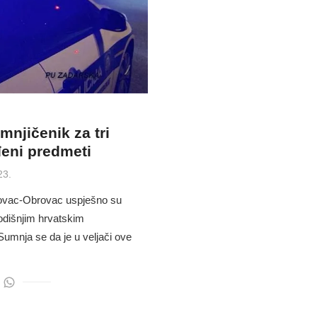
njičenik za tri
đeni predmeti
23.
nkovac-Obrovac uspješno su
godišnjim hrvatskim
Sumnja se da je u veljači ove