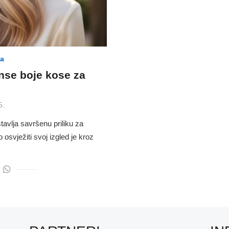
ga
anse boje kose za
5.
tavlja savršenu priliku za
osvježiti svoj izgled je kroz