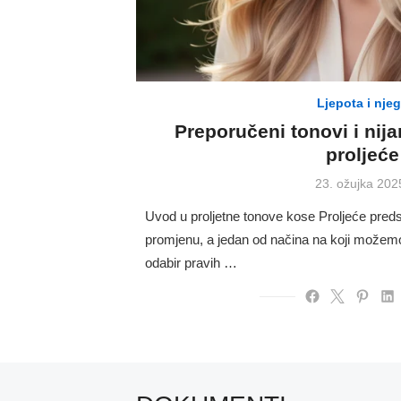
Ljepota i nje
Preporučeni tonovi i nij
proljeće
Posted
23. ožujka 202
on
Uvod u proljetne tonove kose Proljeće preds
promjenu, a jedan od načina na koji možemo 
odabir pravih …