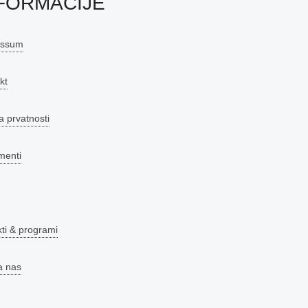
FORMACIJE
essum
kt
a prvatnosti
menti
kti & programi
a nas