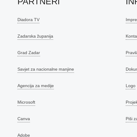
PARTNERI
IN
Diadora TV
Impr
Zadarska županija
Konta
Grad Zadar
Pravil
Savjet za nacionalne manjine
Doku
Agencija za medije
Logo
Microsoft
Proje
Canva
Piši z
Adobe