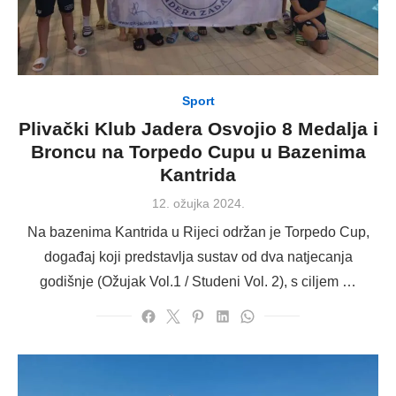
Sport
Plivački Klub Jadera Osvojio 8 Medalja i
Broncu na Torpedo Cupu u Bazenima
Kantrida
Posted
12. ožujka 2024.
on
Na bazenima Kantrida u Rijeci održan je Torpedo Cup,
događaj koji predstavlja sustav od dva natjecanja
godišnje (Ožujak Vol.1 / Studeni Vol. 2), s ciljem …