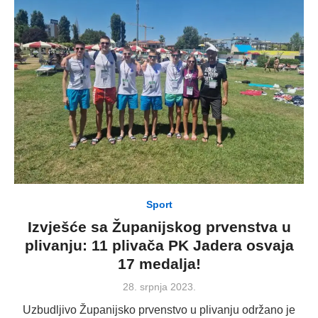
Sport
Izvješće sa Županijskog prvenstva u
plivanju: 11 plivača PK Jadera osvaja
17 medalja!
Posted
28. srpnja 2023.
on
Uzbudljivo Županijsko prvenstvo u plivanju održano je