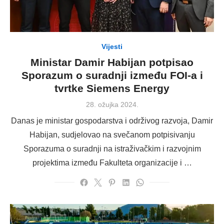
Vijesti
Ministar Damir Habijan potpisao
Sporazum o suradnji između FOI-a i
tvrtke Siemens Energy
Posted
28. ožujka 2024.
on
Danas je ministar gospodarstva i održivog razvoja, Damir
Habijan, sudjelovao na svečanom potpisivanju
Sporazuma o suradnji na istraživačkim i razvojnim
projektima između Fakulteta organizacije i …