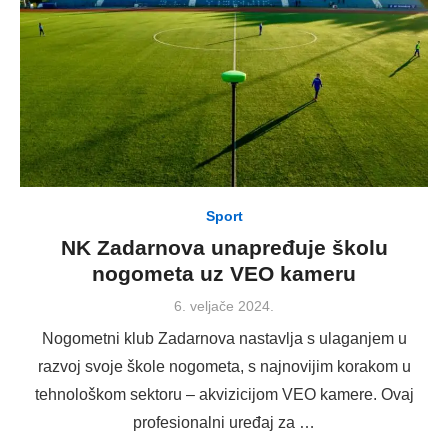
Sport
NK Zadarnova unapređuje školu
nogometa uz VEO kameru
Posted
6. veljače 2024.
on
Nogometni klub Zadarnova nastavlja s ulaganjem u
razvoj svoje škole nogometa, s najnovijim korakom u
tehnološkom sektoru – akvizicijom VEO kamere. Ovaj
profesionalni uređaj za …