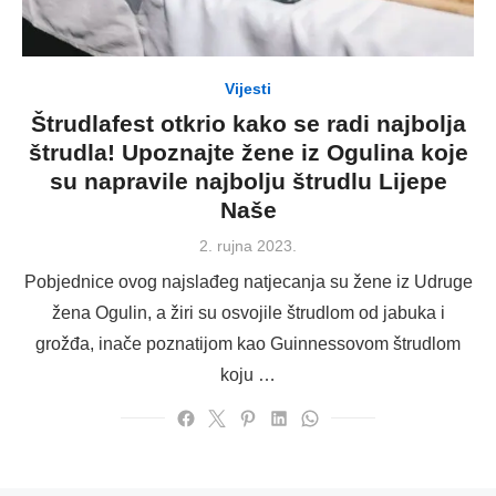
Vijesti
Štrudlafest otkrio kako se radi najbolja
štrudla! Upoznajte žene iz Ogulina koje
su napravile najbolju štrudlu Lijepe
Naše
Posted
2. rujna 2023.
on
Pobjednice ovog najslađeg natjecanja su žene iz Udruge
žena Ogulin, a žiri su osvojile štrudlom od jabuka i
grožđa, inače poznatijom kao Guinnessovom štrudlom
koju …