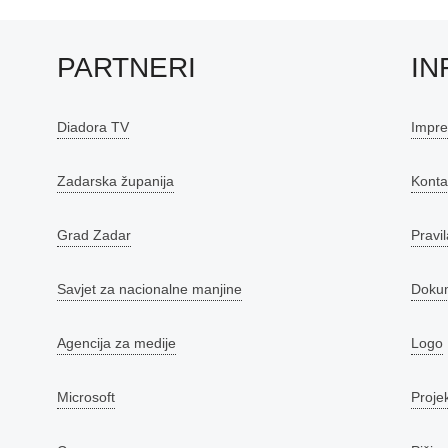
PARTNERI
IN
Diadora TV
Impr
Zadarska županija
Konta
Grad Zadar
Pravil
Savjet za nacionalne manjine
Doku
Agencija za medije
Logo
Microsoft
Proje