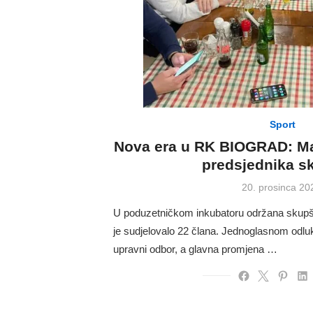
Sport
Nova era u RK BIOGRAD: Ma
predsjednika sk
Posted
20. prosinca 20
on
U poduzetničkom inkubatoru održana skup
je sudjelovalo 22 člana. Jednoglasnom odluk
upravni odbor, a glavna promjena …