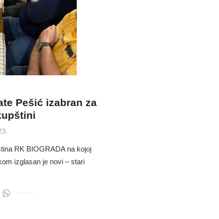
te Pešić izabran za
upštini
23.
ština RK BIOGRADA na kojoj
om izglasan je novi – stari