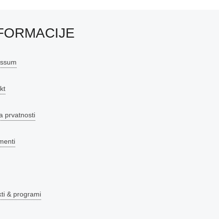
FORMACIJE
essum
kt
a prvatnosti
menti
kti & programi