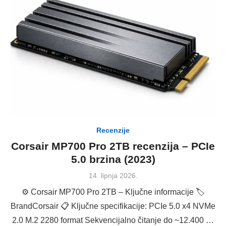
Recenzije
Corsair MP700 Pro 2TB recenzija – PCIe
5.0 brzina (2023)
Posted
14. lipnja 2026.
on
⚙️ Corsair MP700 Pro 2TB – Ključne informacije 🏷
BrandCorsair 📋 Ključne specifikacije: PCIe 5.0 x4 NVMe
2.0 M.2 2280 format Sekvencijalno čitanje do ~12.400 …