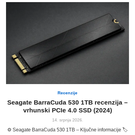
Recenzije
Seagate BarraCuda 530 1TB recenzija –
vrhunski PCIe 4.0 SSD (2024)
Posted
14. srpnja 2026.
on
⚙️ Seagate BarraCuda 530 1TB – Ključne informacije 🏷