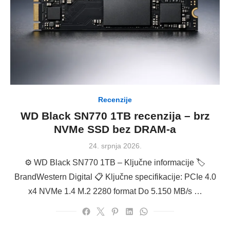
Recenzije
WD Black SN770 1TB recenzija – brz
NVMe SSD bez DRAM-a
Posted
24. srpnja 2026.
on
⚙️ WD Black SN770 1TB – Ključne informacije 🏷
BrandWestern Digital 📋 Ključne specifikacije: PCIe 4.0
x4 NVMe 1.4 M.2 2280 format Do 5.150 MB/s …