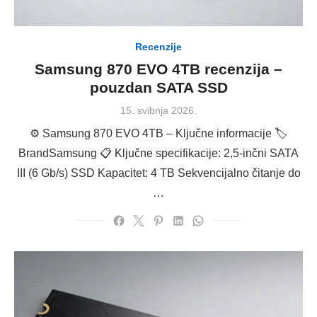
Recenzije
Samsung 870 EVO 4TB recenzija –
pouzdan SATA SSD
Posted
15. svibnja 2026.
on
⚙️ Samsung 870 EVO 4TB – Ključne informacije 🏷
BrandSamsung 📋 Ključne specifikacije: 2,5-inčni SATA
III (6 Gb/s) SSD Kapacitet: 4 TB Sekvencijalno čitanje do
…