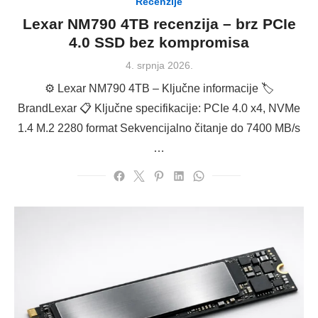
Recenzije
Lexar NM790 4TB recenzija – brz PCIe
4.0 SSD bez kompromisa
Posted
4. srpnja 2026.
on
⚙️ Lexar NM790 4TB – Ključne informacije 🏷
BrandLexar 📋 Ključne specifikacije: PCIe 4.0 x4, NVMe
1.4 M.2 2280 format Sekvencijalno čitanje do 7400 MB/s
…