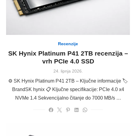
Recenzije
SK Hynix Platinum P41 2TB recenzija –
vrh PCIe 4.0 SSD
Posted
24. lipnja 2026.
on
⚙️ SK Hynix Platinum P41 2TB – Ključne informacije 🏷
BrandSK hynix 📋 Ključne specifikacije: PCIe 4.0 x4
NVMe 1.4 Sekvencijalno čitanje do 7000 MB/s …