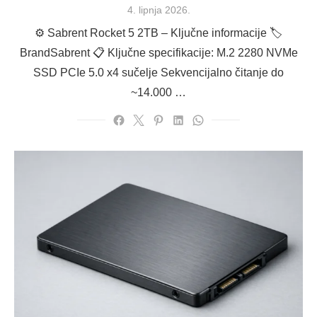
Posted
4. lipnja 2026.
on
⚙️ Sabrent Rocket 5 2TB – Ključne informacije 🏷
BrandSabrent 📋 Ključne specifikacije: M.2 2280 NVMe
SSD PCIe 5.0 x4 sučelje Sekvencijalno čitanje do
~14.000 …