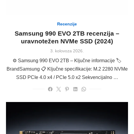
Recenzije
Samsung 990 EVO 2TB recenzija –
uravnotežen NVMe SSD (2024)
Posted
3. kolovoza 2026.
on
⚙️ Samsung 990 EVO 2TB – Ključne informacije 🏷
BrandSamsung 📋 Ključne specifikacije: M.2 2280 NVMe
SSD PCIe 4.0 x4 / PCIe 5.0 x2 Sekvencijalno …