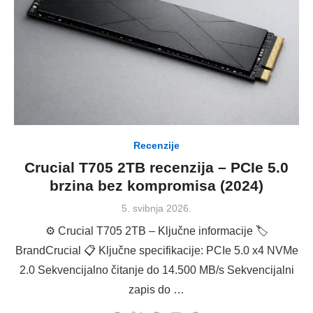
Recenzije
Crucial T705 2TB recenzija – PCIe 5.0
brzina bez kompromisa (2024)
Posted
5. svibnja 2026.
on
⚙️ Crucial T705 2TB – Ključne informacije 🏷
BrandCrucial 📋 Ključne specifikacije: PCIe 5.0 x4 NVMe
2.0 Sekvencijalno čitanje do 14.500 MB/s Sekvencijalni
zapis do …