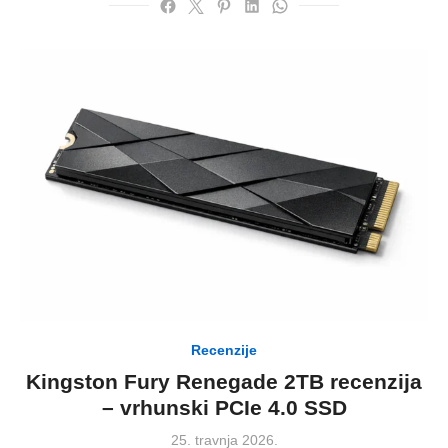
Recenzije
Kingston Fury Renegade 2TB recenzija
– vrhunski PCIe 4.0 SSD
Posted
25. travnja 2026.