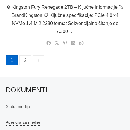
on
⚙️ Kingston Fury Renegade 2TB – Ključne informacije 🏷
BrandKingston 📋 Ključne specifikacije: PCIe 4.0 x4
NVMe 1.4 M.2 2280 format Sekvencijalno čitanje do
7.300 …
Brojevi
1
2
‹
stranica
objava
DOKUMENTI
Statut medija
Agencija za medije