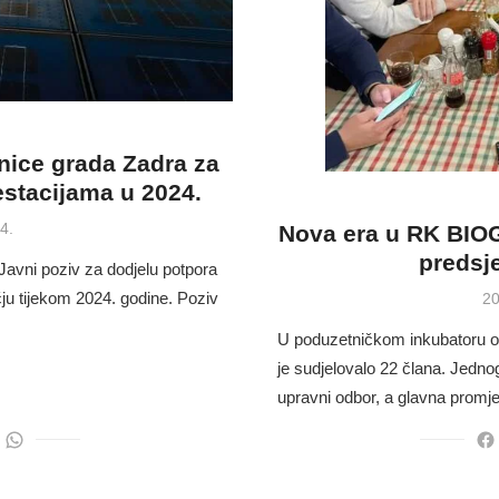
dnice grada Zadra za
estacijama u 2024.
4.
Nova era u RK BIOG
predsj
 Javni poziv za dodjelu potpora
ju tijekom 2024. godine. Poziv
Po
20
on
U poduzetničkom inkubatoru 
je sudjelovalo 22 člana. Jedno
upravni odbor, a glavna prom