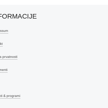
FORMACIJE
essum
kt
a prvatnosti
menti
kti & programi