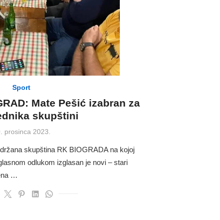
Sport
RAD: Mate Pešić izabran za
ednika skupštini
sted
. prosinca 2023.
održana skupština RK BIOGRADA na kojoj
glasnom odlukom izglasan je novi – stari
jena …