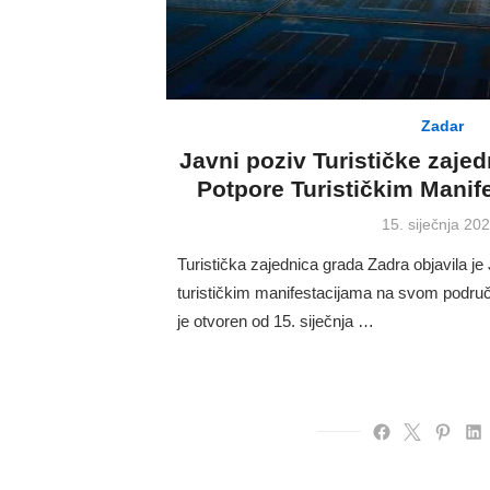
Zadar
Javni poziv Turističke zaje
Potpore Turističkim Manif
Posted
15. siječnja 202
on
Turistička zajednica grada Zadra objavila je
turističkim manifestacijama na svom područ
je otvoren od 15. siječnja …