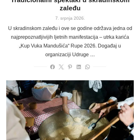
zaleđu
Posted
7. srpnja 2026.
on
U skradinskom zaleđu i ove se godine održava jedna od
najprepoznatljivijih ljetnih manifestacija – utrka karića
„Kup Vuka Mandušića“ Rupe 2026. Događaj u
organizaciji Udruge …