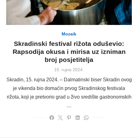
Mozaik
Skradinski festival rižota oduševio:
Rapsodija okusa i mirisa uz izniman
broj posjetitelja
Posted
15. rujna 2024.
on
Skradin, 15. rujna 2024. – Dalmatinski biser Skradin ovog
je vikenda bio domaćin prvog Skradinskog festivala
rižota, koji je pretvorio grad u živo središte gastronomskih
…