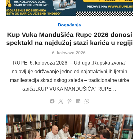
Događanja
Kup Vuka Mandušića Rupe 2026 donosi
spektakl na najdužoj stazi karića u regiji
Posted
6. kolovoza 2026.
on
RUPE, 6. kolovoza 2026. – Udruga „Rupska zvona“
najavljuje održavanje jedne od najatraktivnijih ljetnih
manifestacija skradinskog zaleđa – tradicionalne utrke
karića „KUP VUKA MANDUŠIĆA“ RUPE …