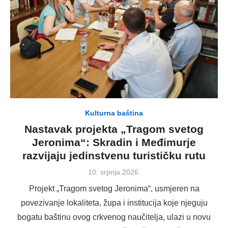
Kulturna baština
Nastavak projekta „Tragom svetog
Jeronima“: Skradin i Međimurje
razvijaju jedinstvenu turističku rutu
Posted
10. srpnja 2026.
on
Projekt „Tragom svetog Jeronima“, usmjeren na
povezivanje lokaliteta, župa i institucija koje njeguju
bogatu baštinu ovog crkvenog naučitelja, ulazi u novu