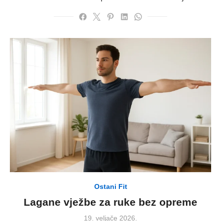
Ostani Fit
Lagane vježbe za ruke bez opreme
Posted
19. veljače 2026.