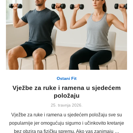
Ostani Fit
Vježbe za ruke i ramena u sjedećem
položaju
Posted
25. travnja 2026.
on
Vježbe za ruke i ramena u sjedećem položaju sve su
popularnije jer omogućuju sigurno i učinkovito kretanje
bez obzira na fizičku spremu. Ako vas zanimaju …