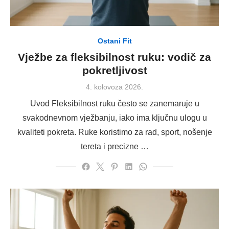
Ostani Fit
Vježbe za fleksibilnost ruku: vodič za
pokretljivost
Posted
4. kolovoza 2026.
on
Uvod Fleksibilnost ruku često se zanemaruje u
svakodnevnom vježbanju, iako ima ključnu ulogu u
kvaliteti pokreta. Ruke koristimo za rad, sport, nošenje
tereta i precizne …