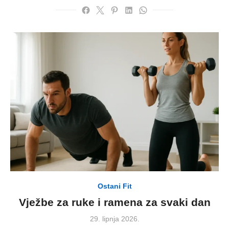
Ostani Fit
Vježbe za ruke i ramena za svaki dan
Posted
29. lipnja 2026.
on