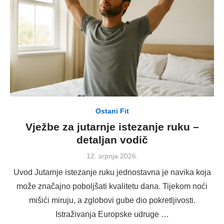
Ostani Fit
Vježbe za jutarnje istezanje ruku –
detaljan vodič
Posted
12. srpnja 2026.
on
Uvod Jutarnje istezanje ruku jednostavna je navika koja
može značajno poboljšati kvalitetu dana. Tijekom noći
mišići miruju, a zglobovi gube dio pokretljivosti.
Istraživanja Europske udruge …