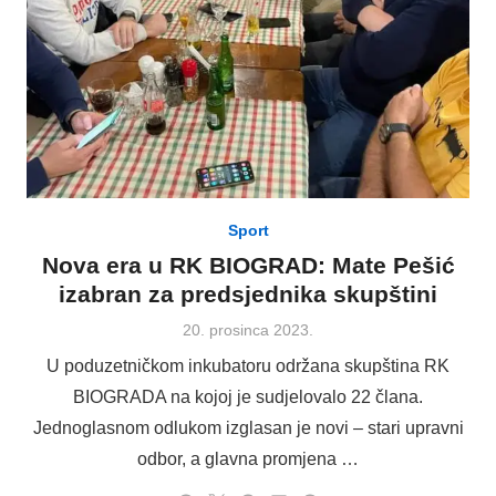
Sport
Nova era u RK BIOGRAD: Mate Pešić
izabran za predsjednika skupštini
Posted
20. prosinca 2023.
on
U poduzetničkom inkubatoru održana skupština RK
BIOGRADA na kojoj je sudjelovalo 22 člana.
Jednoglasnom odlukom izglasan je novi – stari upravni
odbor, a glavna promjena …