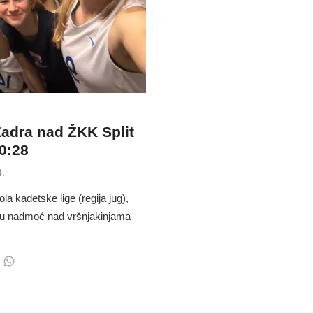
adra nad ŽKK Split
0:28
4.
a kadetske lige (regija jug),
ju nadmoć nad vršnjakinjama