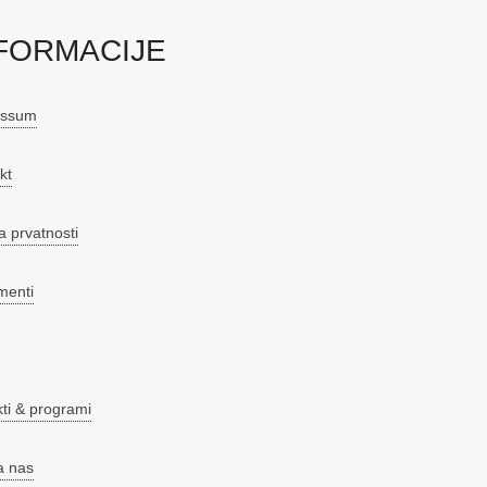
FORMACIJE
essum
kt
a prvatnosti
menti
kti & programi
a nas