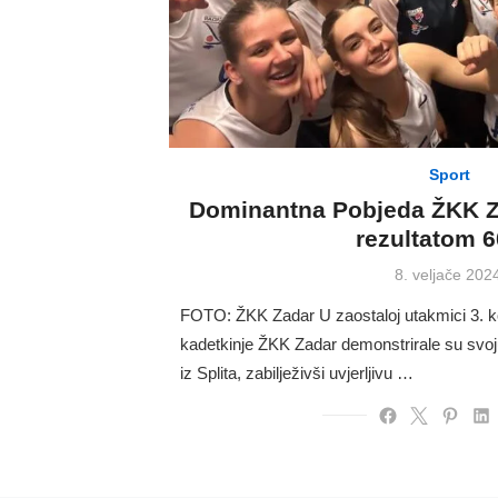
Sport
Dominantna Pobjeda ŽKK Z
rezultatom 6
Posted
8. veljače 202
on
FOTO: ŽKK Zadar U zaostaloj utakmici 3. kol
kadetkinje ŽKK Zadar demonstrirale su svo
iz Splita, zabilježivši uvjerljivu …