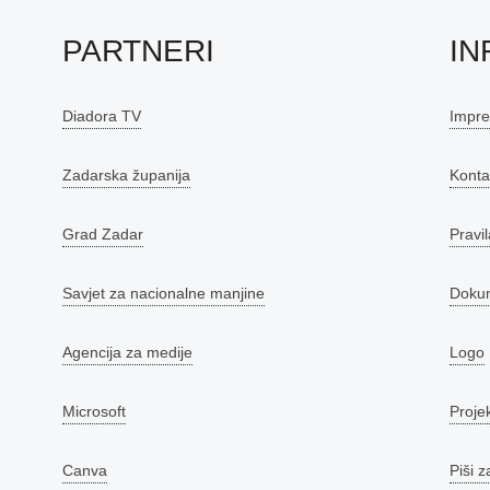
PARTNERI
IN
Diadora TV
Impr
Zadarska županija
Konta
Grad Zadar
Pravil
Savjet za nacionalne manjine
Doku
Agencija za medije
Logo
Microsoft
Proje
Canva
Piši z