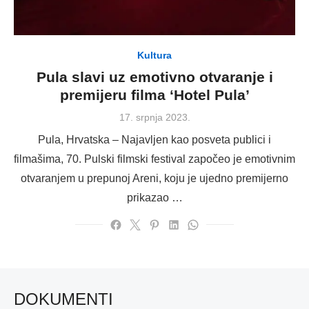
Kultura
Pula slavi uz emotivno otvaranje i
premijeru filma ‘Hotel Pula’
Posted
17. srpnja 2023.
on
Pula, Hrvatska – Najavljen kao posveta publici i
filmašima, 70. Pulski filmski festival započeo je emotivnim
otvaranjem u prepunoj Areni, koju je ujedno premijerno
prikazao …
DOKUMENTI