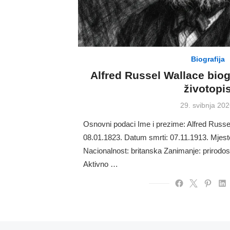
Biografija
Alfred Russel Wallace biog
životopi
Posted
29. svibnja 202
on
Osnovni podaci Ime i prezime: Alfred Russe
08.01.1823. Datum smrti: 07.11.1913. Mjest
Nacionalnost: britanska Zanimanje: prirodosl
Aktivno …