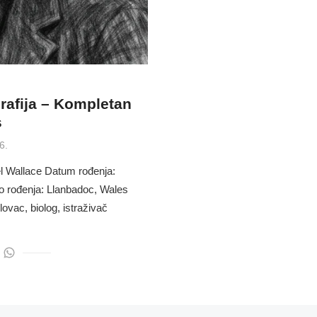
rafija – Kompletan
s
6.
l Wallace Datum rođenja:
o rođenja: Llanbadoc, Wales
ovac, biolog, istraživač