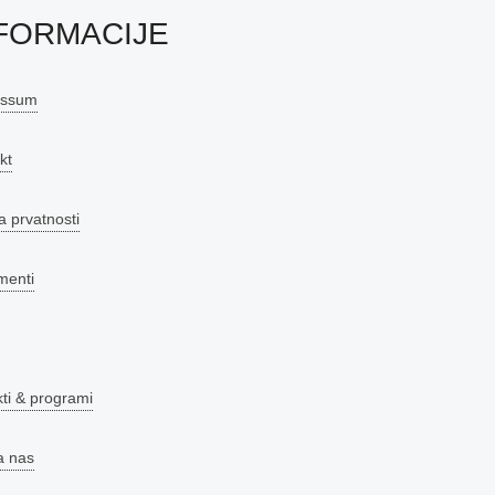
FORMACIJE
essum
kt
a prvatnosti
menti
kti & programi
a nas