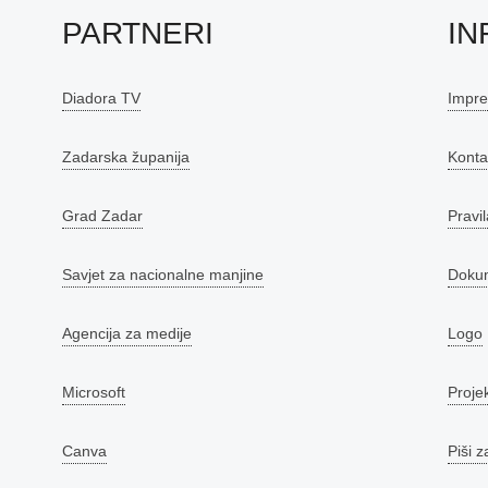
PARTNERI
IN
Diadora TV
Impr
Zadarska županija
Konta
Grad Zadar
Pravil
Savjet za nacionalne manjine
Doku
Agencija za medije
Logo
Microsoft
Proje
Canva
Piši z