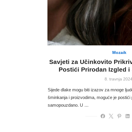
Mozaik
Savjeti za Učinkovito Prikr
Postići Prirodan Izgled
Posted
8. travnja 2024
on
Sijede dlake mogu biti izazov za mnoge ljud
šminkanja i proizvodima, moguće je postići p
samopouzdano. U …