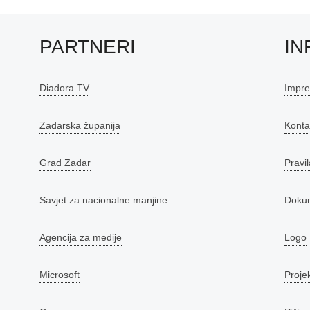
PARTNERI
IN
Diadora TV
Impr
Zadarska županija
Konta
Grad Zadar
Pravil
Savjet za nacionalne manjine
Doku
Agencija za medije
Logo
Microsoft
Proje