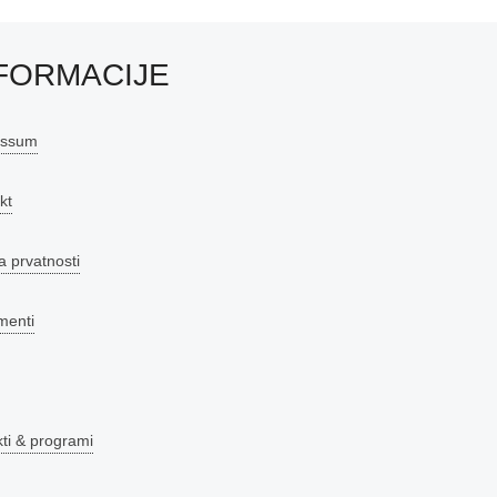
FORMACIJE
essum
kt
a prvatnosti
menti
kti & programi