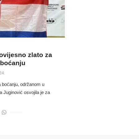
ovijesno zlato za
 boćanju
24.
a boćanju, održanom u
 Juginović osvojila je za