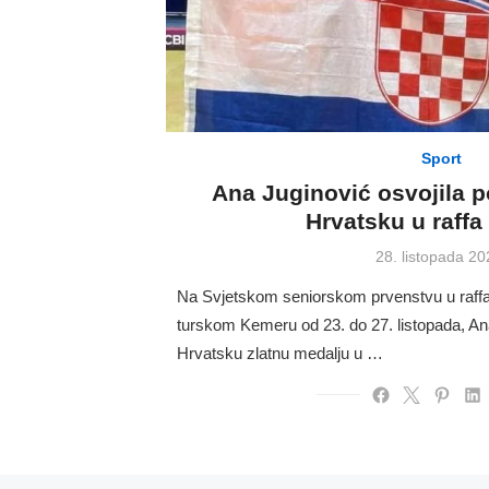
Sport
Ana Juginović osvojila p
Hrvatsku u raffa
Posted
28. listopada 20
on
Na Svjetskom seniorskom prvenstvu u raff
turskom Kemeru od 23. do 27. listopada, Ana
Hrvatsku zlatnu medalju u …