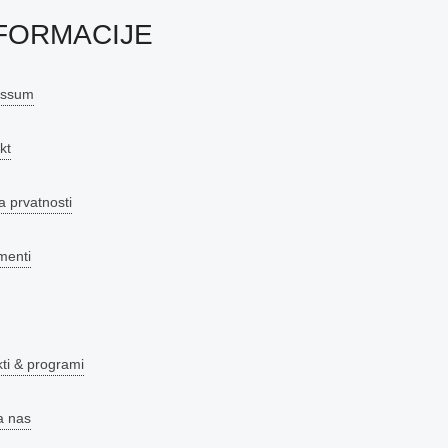
FORMACIJE
essum
kt
a prvatnosti
menti
kti & programi
a nas