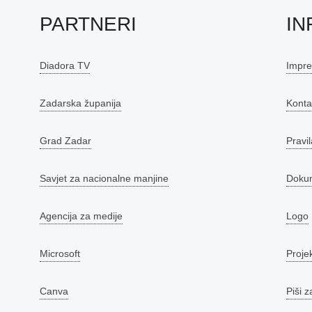
PARTNERI
IN
Diadora TV
Impr
Zadarska županija
Konta
Grad Zadar
Pravil
Savjet za nacionalne manjine
Doku
Agencija za medije
Logo
Microsoft
Proje
Canva
Piši z