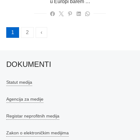
u Europi barem …
Brojevi
1
2
‹
stranica
objava
DOKUMENTI
Statut medija
Agencija za medije
Registar neprofitnih medija
Zakon o elektroničkim medijima