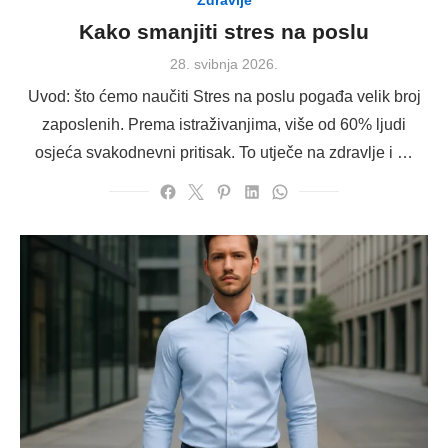
Zdravlje
Kako smanjiti stres na poslu
Posted
28. svibnja 2026.
on
Uvod: što ćemo naučiti Stres na poslu pogađa velik broj
zaposlenih. Prema istraživanjima, više od 60% ljudi
osjeća svakodnevni pritisak. To utječe na zdravlje i …