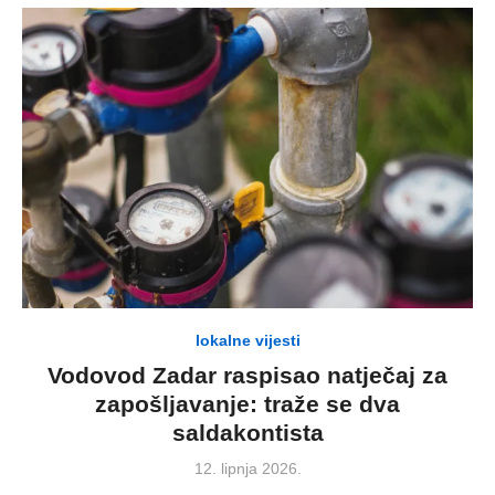
lokalne vijesti
Vodovod Zadar raspisao natječaj za
zapošljavanje: traže se dva
saldakontista
Posted
12. lipnja 2026.
on