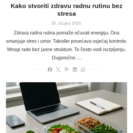
Kako stvoriti zdravu radnu rutinu bez
stresa
Posted
30. ožujka 2026.
on
Zdrava radna rutina pomaže očuvati energiju. Ona
smanjuje stres i umor. Također povećava osjećaj kontrole.
Mnogi rade bez jasne strukture. To često vodi iscrpljenju.
Dugoročno …