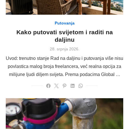
Putovanja
Kako putovati svijetom i raditi na
daljinu
Posted
28. srpnja 2026.
on
Uvod: trenutno stanje Rad na daljinu i putovanja više nisu
povlastica malog broja freelancera, već realna opcija za
milijune ljudi diljem svijeta. Prema podacima Global …