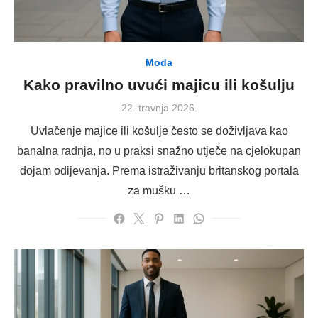
Moda
Kako pravilno uvući majicu ili košulju
Posted
22. travnja 2026.
on
Uvlačenje majice ili košulje često se doživljava kao
banalna radnja, no u praksi snažno utječe na cjelokupan
dojam odijevanja. Prema istraživanju britanskog portala
za mušku …