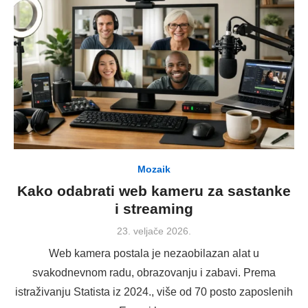
Mozaik
Kako odabrati web kameru za sastanke
i streaming
Posted
23. veljače 2026.
on
Web kamera postala je nezaobilazan alat u
svakodnevnom radu, obrazovanju i zabavi. Prema
istraživanju Statista iz 2024., više od 70 posto zaposlenih