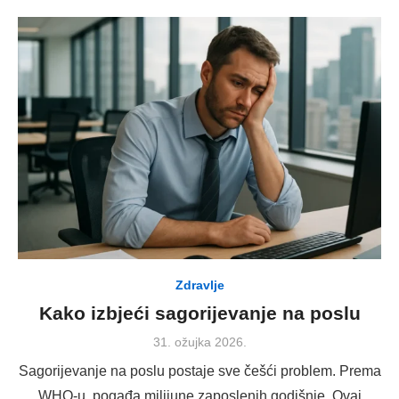
Zdravlje
Kako izbjeći sagorijevanje na poslu
Posted
31. ožujka 2026.
on
Sagorijevanje na poslu postaje sve češći problem. Prema
WHO-u, pogađa milijune zaposlenih godišnje. Ovaj