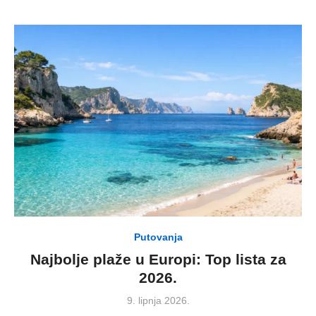
Putovanja
Najbolje plaže u Europi: Top lista za
2026.
Posted
9. lipnja 2026.
on