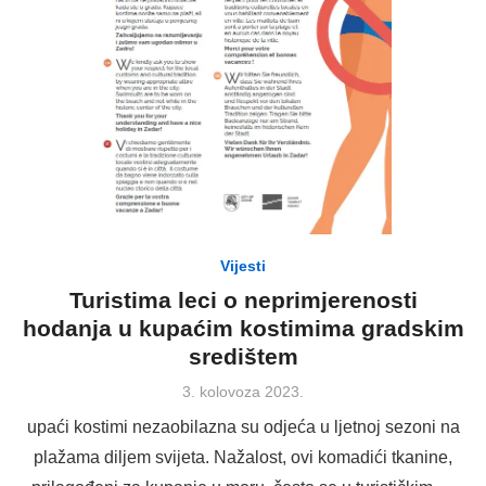
Vijesti
Turistima leci o neprimjerenosti
hodanja u kupaćim kostimima gradskim
središtem
Posted
3. kolovoza 2023.
on
upaći kostimi nezaobilazna su odjeća u ljetnoj sezoni na
plažama diljem svijeta. Nažalost, ovi komadići tkanine,