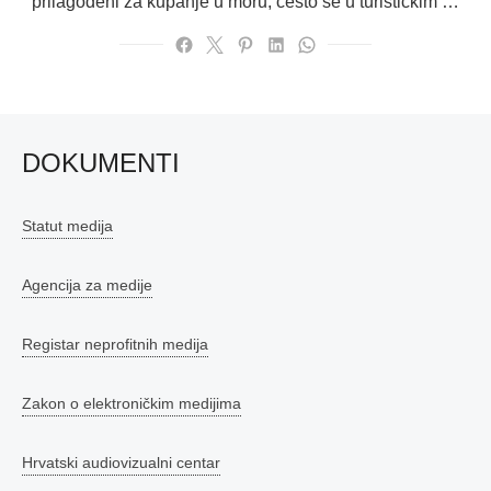
prilagođeni za kupanje u moru, često se u turističkim …
DOKUMENTI
Statut medija
Agencija za medije
Registar neprofitnih medija
Zakon o elektroničkim medijima
Hrvatski audiovizualni centar