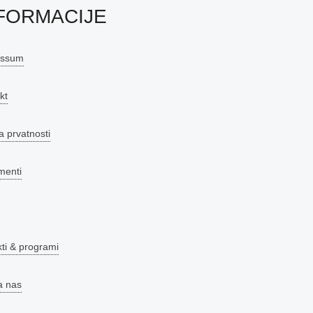
FORMACIJE
essum
kt
a prvatnosti
menti
kti & programi
a nas