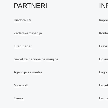
PARTNERI
IN
Diadora TV
Impr
Zadarska županija
Konta
Grad Zadar
Pravil
Savjet za nacionalne manjine
Doku
Agencija za medije
Logo
Microsoft
Proje
Canva
Piši z