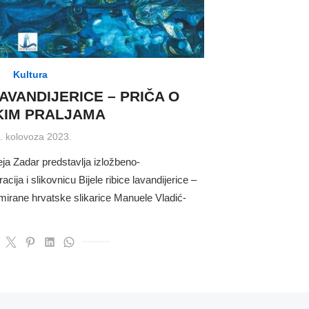
Kultura
LAVANDIJERICE – PRIČA O
KIM PRALJAMA
sted
. kolovoza 2023.
ja Zadar predstavlja izložbeno-
racija i slikovnicu Bijele ribice lavandijerice –
mirane hrvatske slikarice Manuele Vladić-