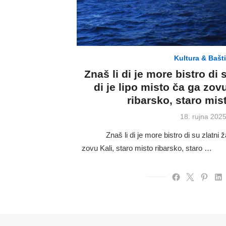
Kultura & Bašt
Znaš li di je more bistro di s
di je lipo misto ča ga zov
ribarsko, staro mis
Posted
18. rujna 2025
on
Znaš li di je more bistro di su zlatni žali,
zovu Kali, staro misto ribarsko, staro …