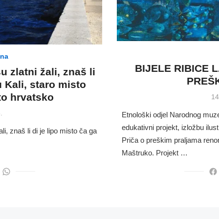
ina
BIJELE RIBICE 
u zlatni žali, znaš li
PREŠ
u Kali, staro misto
to hrvatsko
Po
14
on
.
Etnološki odjel Narodnog muze
edukativni projekt, izložbu ilust
 znaš li di je lipo misto ča ga
Priča o preškim praljama reno
Maštruko. Projekt …