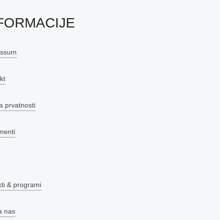
FORMACIJE
essum
kt
a prvatnosti
menti
kti & programi
a nas