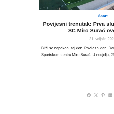
Sport
Povijesni trenutak: Prva s
SC Miro Surać ove
Posted
21. veljače 202
on
Bliži se napokon i taj dan. Povijesni dan. 
Sportskom centru Miro Surać. U nedjelju, 2