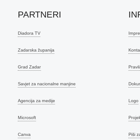
PARTNERI
IN
Diadora TV
Impr
Zadarska županija
Konta
Grad Zadar
Pravil
Savjet za nacionalne manjine
Doku
Agencija za medije
Logo
Microsoft
Proje
Canva
Piši z