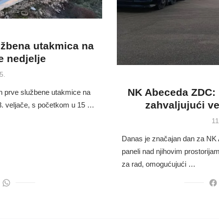
lužbena utakmica na
 nedjelje
5.
NK Abeceda ZDC: N
Dan prve službene utakmice na
zahvaljujući 
3. veljače, s početkom u 15 …
Po
11
on
Danas je značajan dan za NK 
paneli nad njihovim prostorija
za rad, omogućujući …