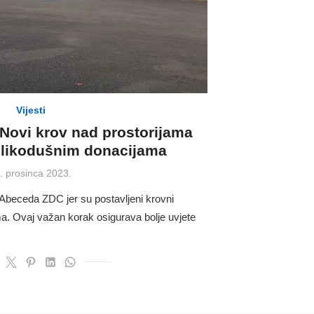
Vijesti
ovi krov nad prostorijama
velikodušnim donacijama
sted
. prosinca 2023.
Abeceda ZDC jer su postavljeni krovni
ma. Ovaj važan korak osigurava bolje uvjete