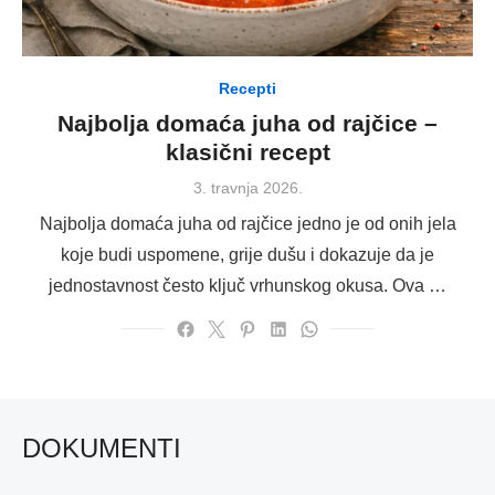
Recepti
Najbolja domaća juha od rajčice –
klasični recept
Posted
3. travnja 2026.
on
Najbolja domaća juha od rajčice jedno je od onih jela
koje budi uspomene, grije dušu i dokazuje da je
jednostavnost često ključ vrhunskog okusa. Ova …
DOKUMENTI